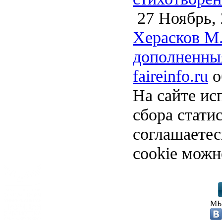
27 Ноябрь, 
Херасков М.
дополненныя
faireinfo.ru
о
На сайте ис
сбора стати
соглашаете
cookie можн
МЫ