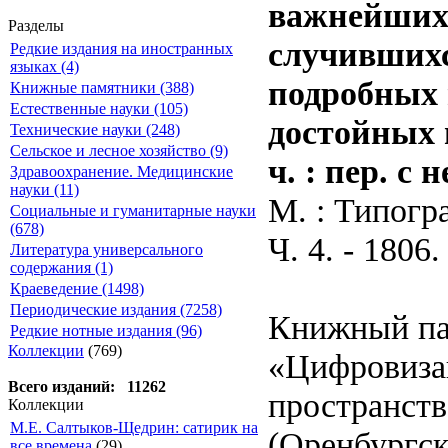
важнейших 
Разделы
случившихс
Редкие издания на иностранных
языках (4)
подробных 
Книжные памятники (388)
Естественные науки (105)
достойных 
Технические науки (248)
Сельское и лесное хозяйство (9)
ч. : пер. с н
Здравоохранение. Медицинские
науки (11)
М. : Типогр
Социальные и гуманитарные науки
(678)
Ч. 4. - 1806. 
Литература универсального
содержания (1)
Краеведение (1498)
Периодические издания (7258)
Книжный па
Редкие нотные издания (96)
Коллекции
(769)
«Цифровиза
Всего изданий: 11262
пространств
Коллекции
М.Е. Салтыков-Щедрин: сатирик на
(Оренбургск
все времена
(29)