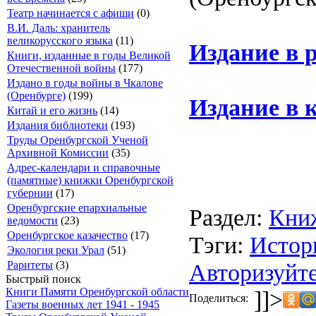
Театр начинается с афиши
(0)
В.И. Даль: хранитель
великорусского языка
(11)
Издание в 
Книги, изданные в годы Великой
Отечественной войны
(177)
Издано в годы войны в Чкалове
(Оренбурге)
(199)
Издание в 
Китай и его жизнь
(14)
Издания библиотеки
(193)
Труды Оренбургской Ученой
Архивной Комиссии
(35)
Адрес-календари и справочные
(памятные) книжки Оренбургской
губернии
(17)
Оренбургские епархиальные
Раздел:
Кни
ведомости
(23)
Оренбургское казачество
(17)
Тэги:
Истор
Экология реки Урал
(51)
Авторизуйте
Раритеты
(3)
Быстрый поиск
Книги Памяти Оренбургской области
]]>
Поделиться:
Газеты военных лет 1941 - 1945