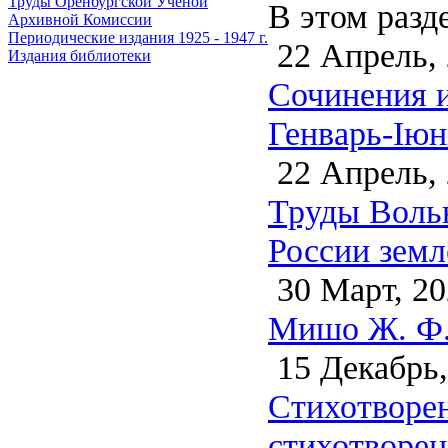
Труды Оренбургской Ученой
В этом разд
Архивной Комиссии
Периодические издания 1925 - 1947 г.
22 Апрель,
Издания библиотеки
Сочинения и
Генварь-Iюн
22 Апрель,
Труды Воль
России земл
30 Март, 20
Мишо Ж. Ф. 
15 Декабрь,
Стихотворен
стихотворен