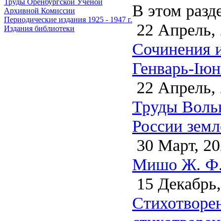
Труды Оренбургской Ученой
В этом разд
Архивной Комиссии
Периодические издания 1925 - 1947 г.
22 Апрель,
Издания библиотеки
Сочинения и
Генварь-Iюн
22 Апрель,
Труды Воль
России земл
30 Март, 20
Мишо Ж. Ф. 
15 Декабрь,
Стихотворен