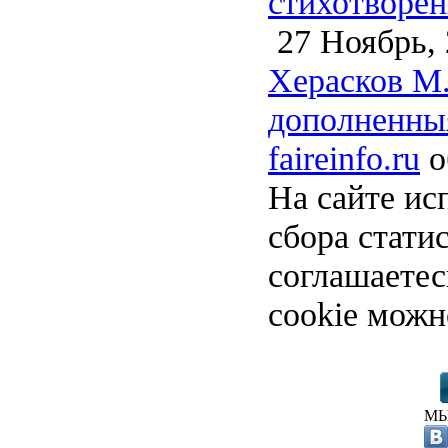
стихотворен
27 Ноябрь, 
Херасков М.
дополненныя
faireinfo.ru
о
На сайте ис
сбора стати
соглашаете
cookie можн
МЫ