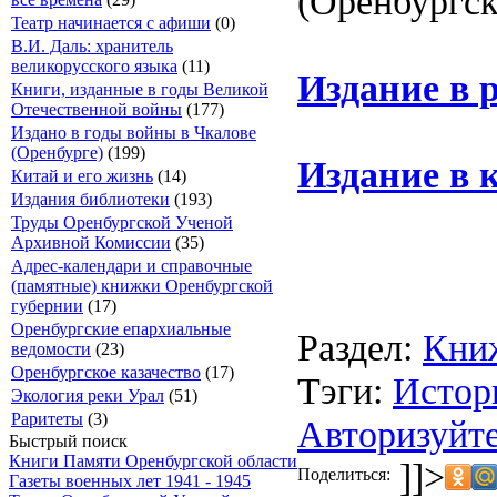
(Оренбургск
Театр начинается с афиши
(0)
В.И. Даль: хранитель
великорусского языка
(11)
Издание в 
Книги, изданные в годы Великой
Отечественной войны
(177)
Издано в годы войны в Чкалове
(Оренбурге)
(199)
Издание в 
Китай и его жизнь
(14)
Издания библиотеки
(193)
Труды Оренбургской Ученой
Архивной Комиссии
(35)
Адрес-календари и справочные
(памятные) книжки Оренбургской
губернии
(17)
Оренбургские епархиальные
Раздел:
Кни
ведомости
(23)
Оренбургское казачество
(17)
Тэги:
Истор
Экология реки Урал
(51)
Раритеты
(3)
Авторизуйте
Быстрый поиск
Книги Памяти Оренбургской области
]]>
Поделиться:
Газеты военных лет 1941 - 1945