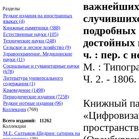
важнейших 
Разделы
случившихс
Редкие издания на иностранных
языках (4)
подробных 
Книжные памятники (388)
Естественные науки (105)
достойных 
Технические науки (248)
Сельское и лесное хозяйство (9)
ч. : пер. с н
Здравоохранение. Медицинские
науки (11)
М. : Типогр
Социальные и гуманитарные науки
(678)
Ч. 2. - 1806.
Литература универсального
содержания (1)
Краеведение (1498)
Периодические издания (7258)
Книжный па
Редкие нотные издания (96)
Коллекции
(769)
«Цифровиза
Всего изданий: 11262
пространств
Коллекции
М.Е. Салтыков-Щедрин: сатирик на
все времена
(29)