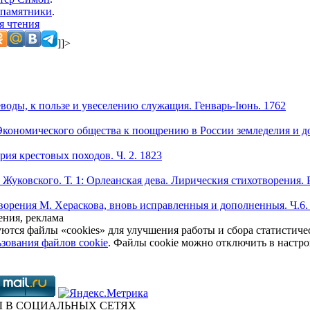
памятники
.
я чтения
]]>
воды, к пользе и увеселению служащия. Генварь-Iюнь. 1762
кономического общества к поощрению в России земледелия и до
ия крестовых походов. Ч. 2. 1823
 Жуковского. Т. 1: Орлеанская дева. Лирическия стихотворения. 
ворения М. Хераскова, вновь исправленныя и дополненныя. Ч.6.
ния, реклама
уются файлы «cookies» для улучшения работы и сбора статистич
зования файлов cookie
. Файлы cookie можно отключить в настро
 В СОЦИАЛЬНЫХ СЕТЯХ