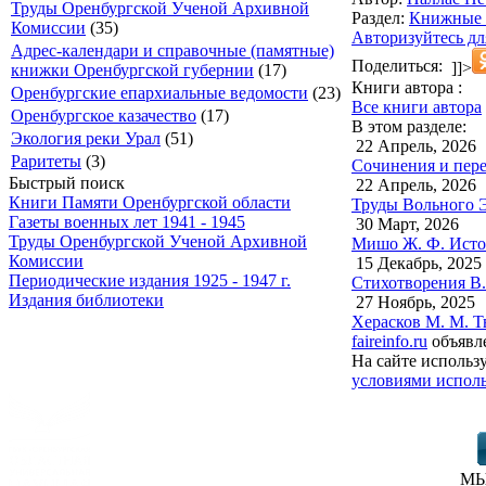
Труды Оренбургской Ученой Архивной
Раздел:
Книжные 
Комиссии
(35)
Авторизуйтесь дл
Адрес-календари и справочные (памятные)
Поделиться:
]]>
книжки Оренбургской губернии
(17)
Книги автора :
Оренбургские епархиальные ведомости
(23)
Все книги автора
Оренбургское казачество
(17)
В этом разделе:
Экология реки Урал
(51)
22 Апрель, 2026
Раритеты
(3)
Сочинения и пере
Быстрый поиск
22 Апрель, 2026
Книги Памяти Оренбургской области
Труды Вольного Э
Газеты военных лет 1941 - 1945
30 Март, 2026
Труды Оренбургской Ученой Архивной
Мишо Ж. Ф. Истор
Комиссии
15 Декабрь, 2025
Периодические издания 1925 - 1947 г.
Стихотворения В.
Издания библиотеки
27 Ноябрь, 2025
Херасков М. М. Т
faireinfo.ru
объявле
На сайте использ
условиями исполь
МЫ