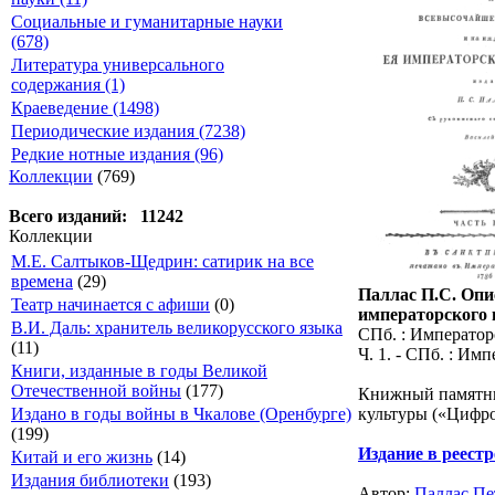
Социальные и гуманитарные науки
(678)
Литература универсального
содержания (1)
Краеведение (1498)
Периодические издания (7238)
Редкие нотные издания (96)
Коллекции
(769)
Всего изданий: 11242
Коллекции
М.Е. Салтыков-Щедрин: сатирик на все
времена
(29)
Паллас П.С. Опи
Театр начинается с афиши
(0)
императорского ве
В.И. Даль: хранитель великорусского языка
СПб. : Император
(11)
Ч. 1. - СПб. : Имп
Книги, изданные в годы Великой
Отечественной войны
(177)
Книжный памятни
культуры («Цифро
Издано в годы войны в Чкалове (Оренбурге)
(199)
Издание в реест
Китай и его жизнь
(14)
Издания библиотеки
(193)
Автор:
Паллас Пе