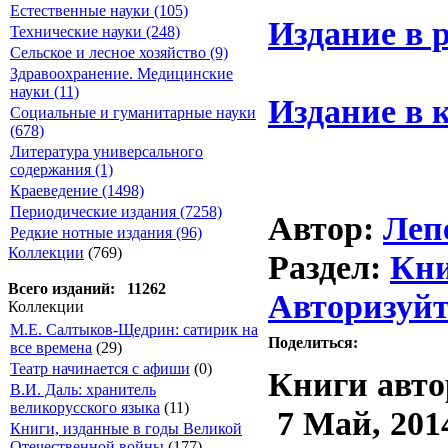
Естественные науки (105)
Издание в 
Технические науки (248)
Сельское и лесное хозяйство (9)
Здравоохранение. Медицинские
науки (11)
Издание в 
Социальные и гуманитарные науки
(678)
Литература универсального
содержания (1)
Краеведение (1498)
Периодические издания (7258)
Автор:
Леп
Редкие нотные издания (96)
Коллекции
(769)
Раздел:
Кн
Всего изданий: 11262
Авторизуйт
Коллекции
М.Е. Салтыков-Щедрин: сатирик на
Поделиться:
все времена
(29)
Театр начинается с афиши
(0)
Книги авто
В.И. Даль: хранитель
великорусского языка
(11)
7 Май, 201
Книги, изданные в годы Великой
Отечественной войны
(177)