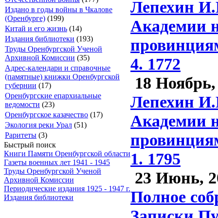
Лепехин И.
Издано в годы войны в Чкалове
(Оренбурге)
(199)
Академии н
Китай и его жизнь
(14)
Издания библиотеки
(193)
провинциям 
Труды Оренбургской Ученой
Архивной Комиссии
(35)
4. 1772
Адрес-календари и справочные
(памятные) книжки Оренбургской
18 Ноябрь,
губернии
(17)
Оренбургские епархиальные
Лепехин И.
ведомости
(23)
Оренбургское казачество
(17)
Академии н
Экология реки Урал
(51)
провинциям 
Раритеты
(3)
Быстрый поиск
1. 1795
Книги Памяти Оренбургской области
Газеты военных лет 1941 - 1945
Труды Оренбургской Ученой
23 Июнь, 2
Архивной Комиссии
Периодические издания 1925 - 1947 г.
Полное соб
Издания библиотеки
Записки Пу