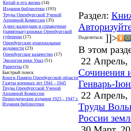
Китай и его жизнь
(14)
Издания библиотеки
(193)
Раздел:
Кни
Труды Оренбургской Ученой
Архивной Комиссии
(35)
Авторизуйте
Адрес-календари и справочные
(памятные) книжки Оренбургской
]]>
губернии
(17)
Поделиться:
Оренбургские епархиальные
В этом разд
ведомости
(23)
Оренбургское казачество
(17)
22 Апрель,
Экология реки Урал
(51)
Раритеты
(3)
Сочинения и
Быстрый поиск
Книги Памяти Оренбургской области
Генварь-Iюн
Газеты военных лет 1941 - 1945
Труды Оренбургской Ученой
22 Апрель,
Архивной Комиссии
Периодические издания 1925 - 1947 г.
Труды Воль
Издания библиотеки
России земл
30 Март, 20