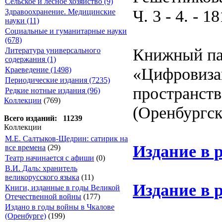
Сельское и лесное хозяйство (9)
Ч. 3 - 4. - 18
Здравоохранение. Медицинские
науки (11)
Социальные и гуманитарные науки
(678)
Книжный па
Литература универсального
содержания (1)
«Цифровиза
Краеведение (1498)
Периодические издания (7235)
пространств
Редкие нотные издания (96)
Коллекции
(769)
(Оренбургск
Всего изданий: 11239
Коллекции
М.Е. Салтыков-Щедрин: сатирик на
Издание в 
все времена
(29)
Театр начинается с афиши
(0)
В.И. Даль: хранитель
великорусского языка
(11)
Издание в 
Книги, изданные в годы Великой
Отечественной войны
(177)
Издано в годы войны в Чкалове
(Оренбурге)
(199)