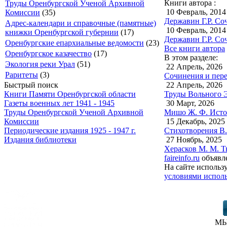
Книги автора :
Труды Оренбургской Ученой Архивной
10 Февраль, 2014
Комиссии
(35)
Державин Г.Р. Со
Адрес-календари и справочные (памятные)
10 Февраль, 2014
книжки Оренбургской губернии
(17)
Державин Г.Р. Со
Оренбургские епархиальные ведомости
(23)
Все книги автора
Оренбургское казачество
(17)
В этом разделе:
Экология реки Урал
(51)
22 Апрель, 2026
Раритеты
(3)
Сочинения и пере
22 Апрель, 2026
Быстрый поиск
Труды Вольного Э
Книги Памяти Оренбургской области
30 Март, 2026
Газеты военных лет 1941 - 1945
Мишо Ж. Ф. Истор
Труды Оренбургской Ученой Архивной
15 Декабрь, 2025
Комиссии
Стихотворения В.
Периодические издания 1925 - 1947 г.
27 Ноябрь, 2025
Издания библиотеки
Херасков М. М. Т
faireinfo.ru
объявле
На сайте использ
условиями исполь
МЫ