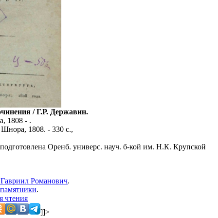
чинения / Г.Р. Державин.
, 1808 - .
 Шнора, 1808. - 330 с.,
подготовлена Оренб. универс. науч. б-кой им. Н.К. Крупской
 Гавриил Романович
.
памятники
.
я чтения
]]>