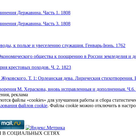
чинения Державина. Часть 1. 1808
чинения Державина. Часть 3. 1808
воды, к пользе и увеселению служащия. Генварь-Iюнь. 1762
кономического общества к поощрению в России земледелия и до
ия крестовых походов. Ч. 2. 1823
 Жуковского. Т. 1: Орлеанская дева. Лирическия стихотворения. 
ворения М. Хераскова, вновь исправленныя и дополненныя. Ч.6.
ния, реклама
уются файлы «cookies» для улучшения работы и сбора статистич
зования файлов cookie
. Файлы cookie можно отключить в настро
 В СОЦИАЛЬНЫХ СЕТЯХ