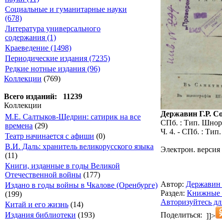
Социальные и гуманитарные науки
(678)
Литература универсального
содержания (1)
Краеведение (1498)
Периодические издания (7235)
Редкие нотные издания (96)
Коллекции
(769)
Всего изданий: 11239
Коллекции
Державин Г.Р. Со
М.Е. Салтыков-Щедрин: сатирик на все
СПб. : Тип. Шнора
времена
(29)
Ч. 4. - СПб. : Тип.
Театр начинается с афиши
(0)
В.И. Даль: хранитель великорусского языка
Электрон. версия 
(11)
Книги, изданные в годы Великой
Отечественной войны
(177)
Автор:
Державин
Издано в годы войны в Чкалове (Оренбурге)
Раздел:
Книжные 
(199)
Авторизуйтесь дл
Китай и его жизнь
(14)
Поделиться:
Издания библиотеки
(193)
]]>