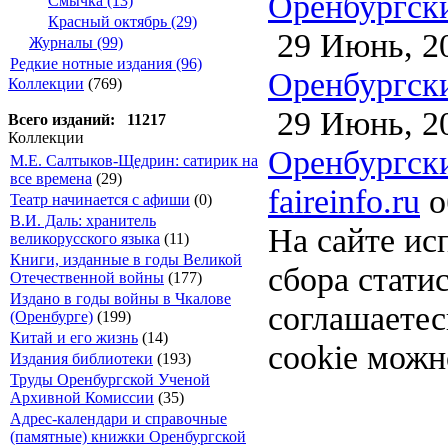
Оренбургски
Смычка (13)
Красный октябрь (29)
29 Июнь, 2
Журналы (99)
Редкие нотные издания (96)
Оренбургски
Коллекции
(769)
29 Июнь, 2
Всего изданий: 11217
Коллекции
Оренбургски
М.Е. Салтыков-Щедрин: сатирик на
все времена
(29)
faireinfo.ru
о
Театр начинается с афиши
(0)
В.И. Даль: хранитель
На сайте ис
великорусского языка
(11)
Книги, изданные в годы Великой
сбора стати
Отечественной войны
(177)
Издано в годы войны в Чкалове
соглашаете
(Оренбурге)
(199)
Китай и его жизнь
(14)
cookie можн
Издания библиотеки
(193)
Труды Оренбургской Ученой
Архивной Комиссии
(35)
Адрес-календари и справочные
(памятные) книжки Оренбургской