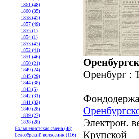
1861 (48)
1860 (35)
1858 (45)
1857 (49)
1855 (1)
1854 (1)
1853 (47)
1852 (41)
1851 (46)
Оренбургск
1850 (21)
1849 (24)
Оренбург : 
1845 (29)
1844 (38)
1843 (5)
Фондодержа
1842 (31)
1841 (32)
Оренбургско
1840 (28)
1839 (27)
Электрон. ве
1838 (28)
Большевистская смена (48)
Крупской
Белозёрский колхозник (116)