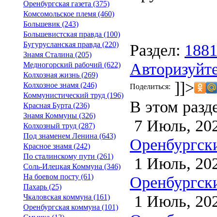
Оренбургская газета (375)
Комсомольское племя (460)
Большевик (243)
Большевистская правда (100)
Бугурусланская правда (220)
Раздел:
188
Знамя Сталина (205)
Авторизуйте
Медногорский рабочий (622)
Колхозная жизнь (269)
]]>
Колхозное знамя (246)
Поделиться:
Коммунистический труд (196)
В этом разд
Красная Бурта (236)
Знамя Коммуны (326)
7 Июль, 20
Колхозный труд (287)
Под знаменем Ленина (643)
Оренбургски
Красное знамя (242)
По сталинскому пути (261)
1 Июль, 20
Соль-Илецкая Коммуна (346)
На боевом посту (61)
Оренбургски
Пахарь (25)
1 Июль, 20
Чкаловская коммуна (161)
Оренбургская коммуна (101)