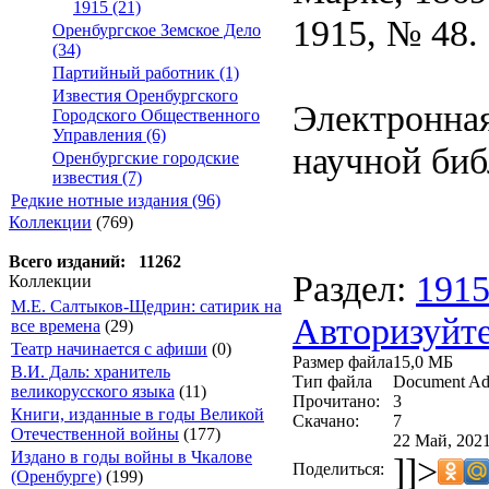
1915 (21)
1915, № 48.
Оренбургское Земское Дело
(34)
Партийный работник (1)
Известия Оренбургского
Электронная
Городского Общественного
Управления (6)
научной биб
Оренбургские городские
известия (7)
Редкие нотные издания (96)
Коллекции
(769)
Всего изданий: 11262
Раздел:
191
Коллекции
М.Е. Салтыков-Щедрин: сатирик на
Авторизуйте
все времена
(29)
Театр начинается с афиши
(0)
Размер файла
15,0 МБ
В.И. Даль: хранитель
Тип файла
Document Ad
великорусского языка
(11)
Прочитано:
3
Книги, изданные в годы Великой
Скачано:
7
Отечественной войны
(177)
22 Май, 2021
Издано в годы войны в Чкалове
]]>
Поделиться:
(Оренбурге)
(199)