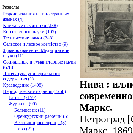
Разделы
Редкие издания на иностранных
языках (4)
Книжные памятники (388)
Естественные науки (105)
Технические науки (248)
Сельское и лесное хозяйство (9)
Здравоохранение. Медицинские
науки (11)
Социальные и гуманитарные науки
(678)
Литература универсального
содержания (1)
Нива : илл
Краеведение (1498)
Периодические издания (7258)
современной
Газеты (7159)
Журналы (99)
Маркс.
Большевик (11)
Петроград [
Оренбургский рабочий (5)
Вестник просвещенца (8)
Маркс, 1869 
Нива (21)