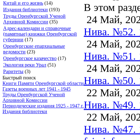
Китай и его жизнь
(14)
В этом разд
Издания библиотеки
(193)
24 Май, 20
Труды Оренбургской Ученой
Архивной Комиссии
(35)
Нива. №52. 
Адрес-календари и справочные
(памятные) книжки Оренбургской
губернии
(17)
24 Май, 20
Оренбургские епархиальные
ведомости
(23)
Нива. №51. 
Оренбургское казачество
(17)
24 Май, 20
Экология реки Урал
(51)
Раритеты
(3)
Нива. №50. 
Быстрый поиск
Книги Памяти Оренбургской области
Газеты военных лет 1941 - 1945
22 Май, 20
Труды Оренбургской Ученой
Архивной Комиссии
Нива. №49. 
Периодические издания 1925 - 1947 г.
Издания библиотеки
22 Май, 20
Нива. №47. 