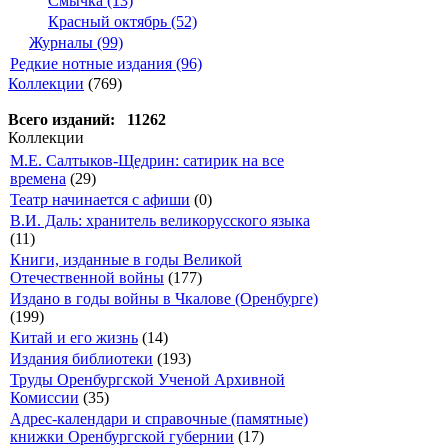
Смычка (13)
Красный октябрь (52)
Журналы (99)
Редкие нотные издания (96)
Коллекции
(769)
Всего изданий: 11262
Коллекции
М.Е. Салтыков-Щедрин: сатирик на все
времена
(29)
Театр начинается с афиши
(0)
В.И. Даль: хранитель великорусского языка
(11)
Книги, изданные в годы Великой
Отечественной войны
(177)
Издано в годы войны в Чкалове (Оренбурге)
(199)
Китай и его жизнь
(14)
Издания библиотеки
(193)
Труды Оренбургской Ученой Архивной
Комиссии
(35)
Адрес-календари и справочные (памятные)
книжки Оренбургской губернии
(17)