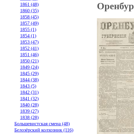
Оренбург
1861 (48)
1860 (35)
1858 (45)
1857 (49)
1855 (1)
1854 (1)
1853 (47)
1852 (41)
1851 (46)
1850 (21)
1849 (24)
1845 (29)
1844 (38)
1843 (5)
1842 (31)
1841 (32)
1840 (28)
1839 (27)
1838 (28)
Большевистская смена (48)
Белозёрский колхозник (116)