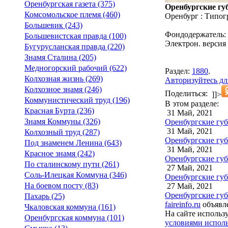
Оренбургская газета (375)
Оренбургские губ
Комсомольское племя (460)
Оренбург : Типог
Большевик (243)
Фондодержатель:
Большевистская правда (100)
Электрон. версия 
Бугурусланская правда (220)
Знамя Сталина (205)
Медногорский рабочий (622)
Раздел:
1880
.
Колхозная жизнь (269)
Авторизуйтесь дл
Колхозное знамя (246)
Поделиться:
]]>
Коммунистический труд (196)
В этом разделе:
Красная Бурта (236)
31 Май, 2021
Знамя Коммуны (326)
Оренбургские губе
31 Май, 2021
Колхозный труд (287)
Оренбургские губе
Под знаменем Ленина (643)
31 Май, 2021
Красное знамя (242)
Оренбургские губе
По сталинскому пути (261)
27 Май, 2021
Соль-Илецкая Коммуна (346)
Оренбургские губ
На боевом посту (83)
27 Май, 2021
Оренбургские губ
Пахарь (25)
faireinfo.ru
объявле
Чкаловская коммуна (161)
На сайте использ
Оренбургская коммуна (101)
условиями исполь