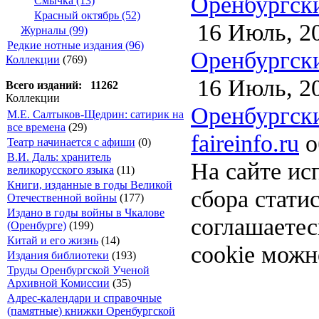
Оренбургски
Смычка (13)
Красный октябрь (52)
16 Июль, 2
Журналы (99)
Редкие нотные издания (96)
Оренбургски
Коллекции
(769)
16 Июль, 2
Всего изданий: 11262
Коллекции
Оренбургски
М.Е. Салтыков-Щедрин: сатирик на
все времена
(29)
faireinfo.ru
о
Театр начинается с афиши
(0)
В.И. Даль: хранитель
На сайте ис
великорусского языка
(11)
Книги, изданные в годы Великой
сбора стати
Отечественной войны
(177)
Издано в годы войны в Чкалове
соглашаете
(Оренбурге)
(199)
Китай и его жизнь
(14)
cookie можн
Издания библиотеки
(193)
Труды Оренбургской Ученой
Архивной Комиссии
(35)
Адрес-календари и справочные
(памятные) книжки Оренбургской