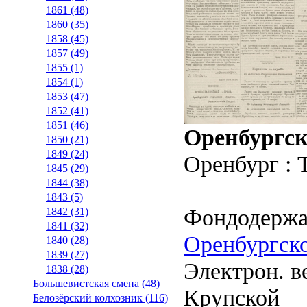
1861 (48)
1860 (35)
1858 (45)
1857 (49)
1855 (1)
1854 (1)
1853 (47)
1852 (41)
1851 (46)
Оренбургск
1850 (21)
1849 (24)
Оренбург : 
1845 (29)
1844 (38)
1843 (5)
Фондодержа
1842 (31)
1841 (32)
Оренбургско
1840 (28)
1839 (27)
Электрон. ве
1838 (28)
Большевистская смена (48)
Крупской
Белозёрский колхозник (116)