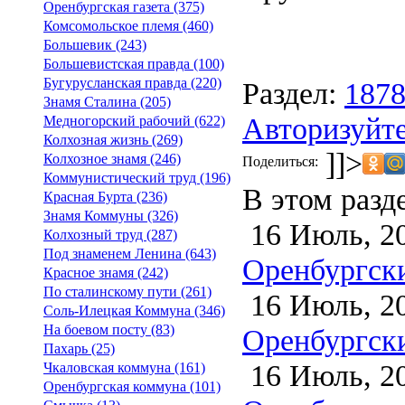
Оренбургская газета (375)
Комсомольское племя (460)
Большевик (243)
Большевистская правда (100)
Бугурусланская правда (220)
Раздел:
187
Знамя Сталина (205)
Авторизуйте
Медногорский рабочий (622)
Колхозная жизнь (269)
]]>
Колхозное знамя (246)
Поделиться:
Коммунистический труд (196)
В этом разд
Красная Бурта (236)
Знамя Коммуны (326)
16 Июль, 2
Колхозный труд (287)
Под знаменем Ленина (643)
Оренбургски
Красное знамя (242)
По сталинскому пути (261)
16 Июль, 2
Соль-Илецкая Коммуна (346)
На боевом посту (83)
Оренбургски
Пахарь (25)
16 Июль, 2
Чкаловская коммуна (161)
Оренбургская коммуна (101)