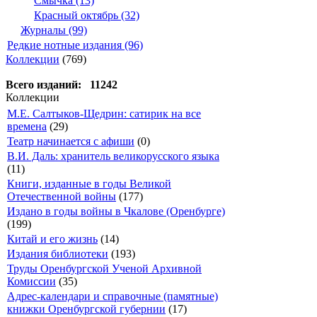
Смычка (13)
Красный октябрь (32)
Журналы (99)
Редкие нотные издания (96)
Коллекции
(769)
Всего изданий: 11242
Коллекции
М.Е. Салтыков-Щедрин: сатирик на все
времена
(29)
Театр начинается с афиши
(0)
В.И. Даль: хранитель великорусского языка
(11)
Книги, изданные в годы Великой
Отечественной войны
(177)
Издано в годы войны в Чкалове (Оренбурге)
(199)
Китай и его жизнь
(14)
Издания библиотеки
(193)
Труды Оренбургской Ученой Архивной
Комиссии
(35)
Адрес-календари и справочные (памятные)
книжки Оренбургской губернии
(17)