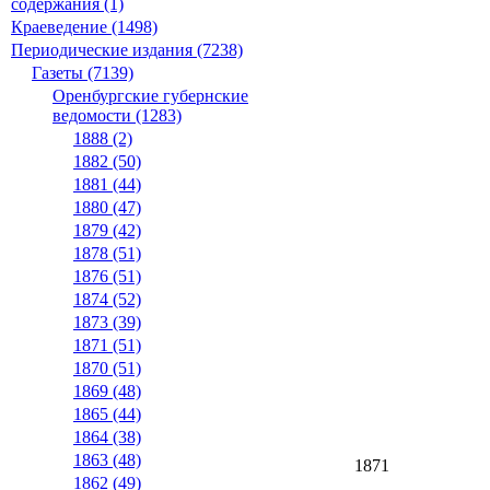
содержания (1)
Краеведение (1498)
Периодические издания (7238)
Газеты (7139)
Оренбургские губернские
ведомости (1283)
1888 (2)
1882 (50)
1881 (44)
1880 (47)
1879 (42)
1878 (51)
1876 (51)
1874 (52)
1873 (39)
1871 (51)
1870 (51)
1869 (48)
1865 (44)
1864 (38)
1863 (48)
1871
1862 (49)