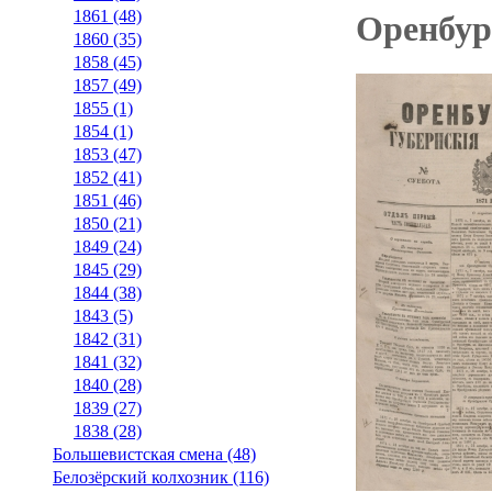
1861 (48)
Оренбург
1860 (35)
1858 (45)
1857 (49)
1855 (1)
1854 (1)
1853 (47)
1852 (41)
1851 (46)
1850 (21)
1849 (24)
1845 (29)
1844 (38)
1843 (5)
1842 (31)
1841 (32)
1840 (28)
1839 (27)
1838 (28)
Большевистская смена (48)
Белозёрский колхозник (116)