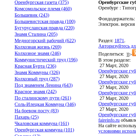
Оренбургские губ
Оренбургская газета (375)
Оренбург : Типог
Комсомольское племя (460)
Большевик (243)
Фондодержатель:
Большевистская правда (100)
Электрон. версия 
Бугурусланская правда (220)
Знамя Сталина (205)
Раздел:
1871
.
Медногорский рабочий (622)
Авторизуйтесь дл
Колхозная жизнь (269)
Колхозное знамя (246)
Поделиться:
]]>
Коммунистический труд (196)
В этом разделе:
27 Март, 2020
Красная Бурта (236)
Оренбургские губе
Знамя Коммуны (326)
27 Март, 2020
Колхозный труд (287)
Оренбургские губе
Под знаменем Ленина (643)
27 Март, 2020
Красное знамя (242)
Оренбургские губе
По сталинскому пути (261)
27 Март, 2020
Оренбургские губ
Соль-Илецкая Коммуна (346)
27 Март, 2020
На боевом посту (83)
Оренбургские губ
Пахарь (25)
faireinfo.ru
объявле
Чкаловская коммуна (161)
На сайте использ
Оренбургская коммуна (101)
условиями исполь