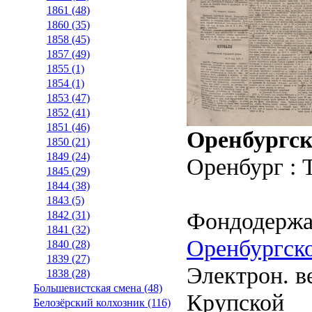
1861 (48)
1860 (35)
1858 (45)
1857 (49)
1855 (1)
1854 (1)
1853 (47)
1852 (41)
1851 (46)
Оренбургск
1850 (21)
1849 (24)
Оренбург : 
1845 (29)
1844 (38)
1843 (5)
Фондодержа
1842 (31)
1841 (32)
Оренбургско
1840 (28)
1839 (27)
Электрон. ве
1838 (28)
Большевистская смена (48)
Крупской
Белозёрский колхозник (116)