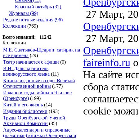
Оренбургски
Смычка (13)
Красный октябрь (32)
27 Март, 20
Журналы (99)
Редкие нотные издания (96)
Оренбургски
Коллекции
(769)
27 Март, 20
Всего изданий: 11242
Коллекции
Оренбургски
М.Е. Салтыков-Щедрин: сатирик на
все времена
(29)
faireinfo.ru
о
Театр начинается с афиши
(0)
В.И. Даль: хранитель
На сайте ис
великорусского языка
(11)
Книги, изданные в годы Великой
сбора стати
Отечественной войны
(177)
Издано в годы войны в Чкалове
соглашаете
(Оренбурге)
(199)
Китай и его жизнь
(14)
cookie можн
Издания библиотеки
(193)
Труды Оренбургской Ученой
Архивной Комиссии
(35)
Адрес-календари и справочные
(памятные) книжки Оренбургской