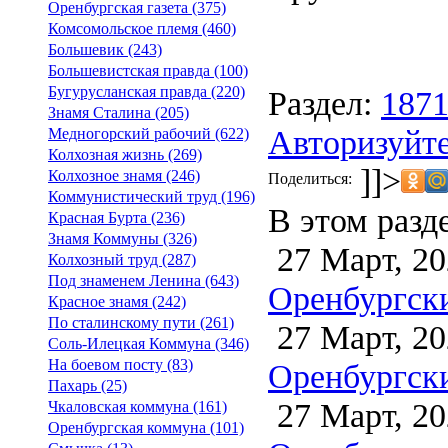
Оренбургская газета (375)
Комсомольское племя (460)
Большевик (243)
Большевистская правда (100)
Бугурусланская правда (220)
Раздел:
187
Знамя Сталина (205)
Авторизуйте
Медногорский рабочий (622)
Колхозная жизнь (269)
]]>
Колхозное знамя (246)
Поделиться:
Коммунистический труд (196)
В этом разд
Красная Бурта (236)
Знамя Коммуны (326)
27 Март, 20
Колхозный труд (287)
Под знаменем Ленина (643)
Оренбургски
Красное знамя (242)
По сталинскому пути (261)
27 Март, 20
Соль-Илецкая Коммуна (346)
На боевом посту (83)
Оренбургски
Пахарь (25)
27 Март, 20
Чкаловская коммуна (161)
Оренбургская коммуна (101)