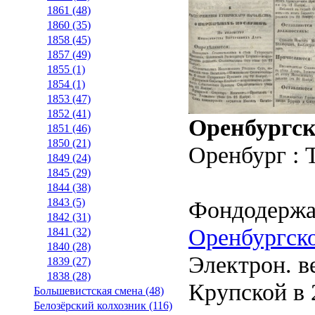
1861 (48)
1860 (35)
1858 (45)
1857 (49)
1855 (1)
1854 (1)
1853 (47)
1852 (41)
Оренбургск
1851 (46)
1850 (21)
Оренбург : 
1849 (24)
1845 (29)
1844 (38)
Фондодержа
1843 (5)
1842 (31)
Оренбургско
1841 (32)
1840 (28)
Электрон. ве
1839 (27)
1838 (28)
Крупской в 2
Большевистская смена (48)
Белозёрский колхозник (116)