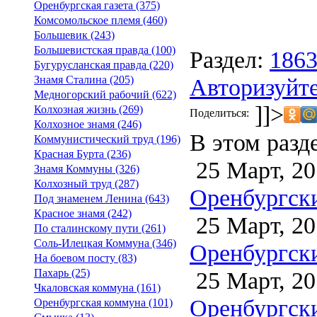
Оренбургская газета (375)
Комсомольское племя (460)
Большевик (243)
Большевистская правда (100)
Раздел:
186
Бугурусланская правда (220)
Авторизуйте
Знамя Сталина (205)
Медногорский рабочий (622)
]]>
Колхозная жизнь (269)
Поделиться:
Колхозное знамя (246)
В этом разд
Коммунистический труд (196)
Красная Бурта (236)
25 Март, 20
Знамя Коммуны (326)
Колхозный труд (287)
Оренбургски
Под знаменем Ленина (643)
Красное знамя (242)
25 Март, 20
По сталинскому пути (261)
Соль-Илецкая Коммуна (346)
Оренбургски
На боевом посту (83)
25 Март, 20
Пахарь (25)
Чкаловская коммуна (161)
Оренбургски
Оренбургская коммуна (101)