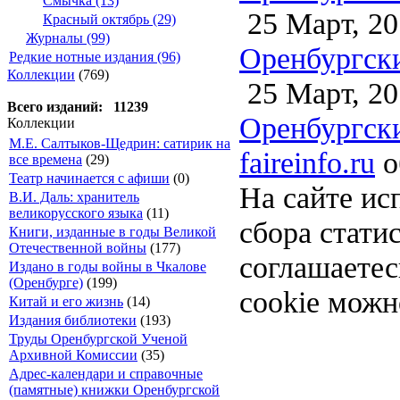
Смычка (13)
25 Март, 20
Красный октябрь (29)
Журналы (99)
Оренбургски
Редкие нотные издания (96)
Коллекции
(769)
25 Март, 20
Всего изданий: 11239
Оренбургски
Коллекции
М.Е. Салтыков-Щедрин: сатирик на
faireinfo.ru
о
все времена
(29)
Театр начинается с афиши
(0)
На сайте ис
В.И. Даль: хранитель
великорусского языка
(11)
сбора стати
Книги, изданные в годы Великой
Отечественной войны
(177)
соглашаете
Издано в годы войны в Чкалове
(Оренбурге)
(199)
cookie можн
Китай и его жизнь
(14)
Издания библиотеки
(193)
Труды Оренбургской Ученой
Архивной Комиссии
(35)
Адрес-календари и справочные
(памятные) книжки Оренбургской