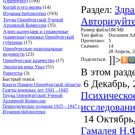
(Оренбурге)
(199)
Раздел:
Здра
Китай и его жизнь
(14)
Издания библиотеки
(193)
Авторизуйте
Труды Оренбургской Ученой
Архивной Комиссии
(35)
Размер файла
188 МБ
Адрес-календари и справочные
Тип файла
Document Ad
(памятные) книжки Оренбургской
Прочитано:
5
губернии
(17)
Скачано:
14
Оренбургские епархиальные
28 Апрель, 2
ведомости
(23)
]]>
Поделиться:
Оренбургское казачество
(17)
Экология реки Урал
(51)
В этом разд
Раритеты
(3)
Быстрый поиск
6 Декабрь, 
Книги Памяти Оренбургской области
Газеты военных лет 1941 - 1945
Психическое
Труды Оренбургской Ученой
Архивной Комиссии
исследовани
Периодические издания 1925 - 1947 г.
Издания библиотеки
14 Октябрь,
Гамалея Н.