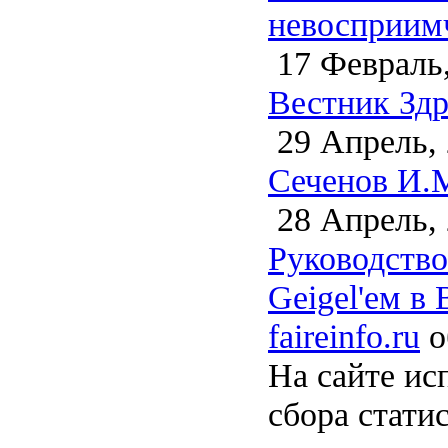
невосприимч
17 Февраль,
Вестник Здр
29 Апрель,
Сеченов И.М
28 Апрель,
Руководство
Geigel'ем в 
faireinfo.ru
о
На сайте ис
сбора стати