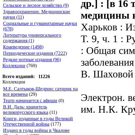
др.] : [в 16
Сельское и лесное хозяйство (9)
Здравоохранение. Медицинские
медицины 
науки (11)
Социальные и гуманитарные науки
Харьков : Из
(678)
Литература универсального
Т. 9, ч. 1 :
содержания (1)
Краеведение (1498)
: Общая сим
Периодические издания (7222)
заболевания 
Редкие нотные издания (96)
Коллекции
(769)
В. Шаховой ;
Всего изданий: 11226
Коллекции
М.Е. Салтыков-Щедрин: сатирик на
Электрон. в
все времена
(29)
Театр начинается с афиши
(0)
им. Н.К. Кр
В.И. Даль: хранитель
великорусского языка
(11)
Книги, изданные в годы Великой
Отечественной войны
(177)
Издано в годы войны в Чкалове