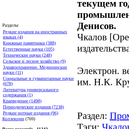
текущем го
промышленн
Денисов.
Разделы
Редкие издания на иностранных
Чкалов [Оре
языках (4)
Книжные памятники (388)
издательства
Естественные науки (105)
Технические науки (248)
Сельское и лесное хозяйство (9)
Здравоохранение. Медицинские
Электрон. в
науки (11)
Социальные и гуманитарные науки
им. Н.К. Кр
(678)
Литература универсального
содержания (1)
Краеведение (1498)
Периодические издания (7238)
Раздел:
Про
Редкие нотные издания (96)
Коллекции
(769)
Тэги:
Чкало