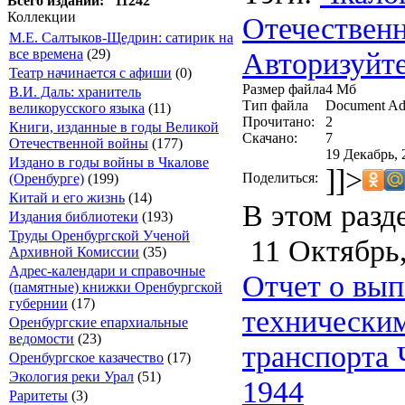
Всего изданий: 11242
Коллекции
Отечествен
М.Е. Салтыков-Щедрин: сатирик на
Авторизуйте
все времена
(29)
Театр начинается с афиши
(0)
Размер файла
4 Мб
В.И. Даль: хранитель
Тип файла
Document Ad
великорусского языка
(11)
Прочитано:
2
Книги, изданные в годы Великой
Скачано:
7
Отечественной войны
(177)
19 Декабрь, 
Издано в годы войны в Чкалове
]]>
Поделиться:
(Оренбурге)
(199)
Китай и его жизнь
(14)
В этом разд
Издания библиотеки
(193)
Труды Оренбургской Ученой
11 Октябрь,
Архивной Комиссии
(35)
Адрес-календари и справочные
Отчет о вып
(памятные) книжки Оренбургской
губернии
(17)
технически
Оренбургские епархиальные
ведомости
(23)
транспорта 
Оренбургское казачество
(17)
Экология реки Урал
(51)
1944
Раритеты
(3)