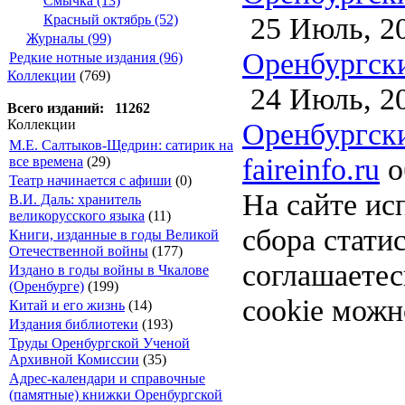
Смычка (13)
25 Июль, 2
Красный октябрь (52)
Журналы (99)
Оренбургски
Редкие нотные издания (96)
Коллекции
(769)
24 Июль, 2
Всего изданий: 11262
Оренбургски
Коллекции
М.Е. Салтыков-Щедрин: сатирик на
faireinfo.ru
о
все времена
(29)
Театр начинается с афиши
(0)
На сайте ис
В.И. Даль: хранитель
великорусского языка
(11)
сбора стати
Книги, изданные в годы Великой
Отечественной войны
(177)
соглашаете
Издано в годы войны в Чкалове
(Оренбурге)
(199)
cookie можн
Китай и его жизнь
(14)
Издания библиотеки
(193)
Труды Оренбургской Ученой
Архивной Комиссии
(35)
Адрес-календари и справочные
(памятные) книжки Оренбургской