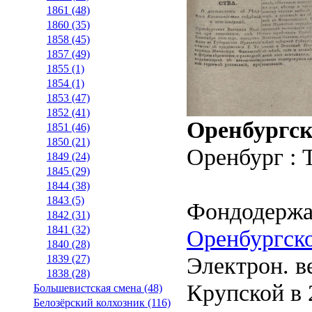
1861 (48)
1860 (35)
1858 (45)
1857 (49)
1855 (1)
1854 (1)
1853 (47)
1852 (41)
Оренбургск
1851 (46)
1850 (21)
Оренбург : 
1849 (24)
1845 (29)
1844 (38)
1843 (5)
Фондодержа
1842 (31)
1841 (32)
Оренбургско
1840 (28)
Электрон. ве
1839 (27)
1838 (28)
Крупской в 2
Большевистская смена (48)
Белозёрский колхозник (116)