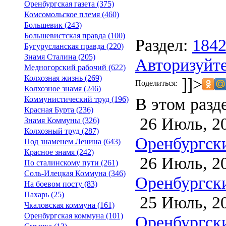
Оренбургская газета (375)
Комсомольское племя (460)
Большевик (243)
Большевистская правда (100)
Раздел:
184
Бугурусланская правда (220)
Знамя Сталина (205)
Авторизуйте
Медногорский рабочий (622)
Колхозная жизнь (269)
]]>
Поделиться:
Колхозное знамя (246)
В этом разд
Коммунистический труд (196)
Красная Бурта (236)
26 Июль, 2
Знамя Коммуны (326)
Колхозный труд (287)
Оренбургски
Под знаменем Ленина (643)
Красное знамя (242)
26 Июль, 2
По сталинскому пути (261)
Соль-Илецкая Коммуна (346)
Оренбургски
На боевом посту (83)
Пахарь (25)
25 Июль, 2
Чкаловская коммуна (161)
Оренбургская коммуна (101)
Оренбургски