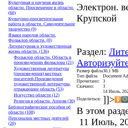
Культурная и научная жизнь
Электрон. ве
области. Просвещение в области.
(60)
Крупской
Культурно-просветительная
работа в области. Самодеятельное
творчество (9)
Языки народов области.
Фольклор области. (0)
Литературная и художественная
Раздел:
Лите
жизнь области. (136)
Фольклор области. Область в
Авторизуйте
произведениях фольклора (21)
Художественная литература
Размер файла
30,1 МБ
(произведения) местных
Тип файла
Document Ad
писателей.Произведения
Прочитано:
3
художественной литературы,
Скачано:
3
отражающие область (53)
14 Июль, 202
Искусство области (12)
]]>
Поделиться:
Религия в области. Атеизм (30)
Библиографические пособия об
В этом разд
области (108)
Персоналии местных деятелей
11 Июль, 2
(20)