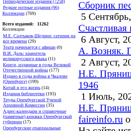
Периодические издания (7258)
Сборник пес
Редкие нотные издания (96)
5 Сентябрь,
Коллекции
(769)
Всего изданий: 11262
Счастливая 
Коллекции
М.Е. Салтыков-Щедрин: сатирик на
6 Август, 2
все времена
(29)
Театр начинается с афиши
(0)
А. Возняк. 
В.И. Даль: хранитель
великорусского языка
(11)
2 Август, 2
Книги, изданные в годы Великой
Отечественной войны
(177)
Н.Е. Пряниш
Издано в годы войны в Чкалове
(Оренбурге)
(199)
1946
Китай и его жизнь
(14)
1 Июль, 20
Издания библиотеки
(193)
Труды Оренбургской Ученой
Н.Е. Пряниш
Архивной Комиссии
(35)
Адрес-календари и справочные
faireinfo.ru
о
(памятные) книжки Оренбургской
губернии
(17)
На сайте ис
Оренбургские епархиальные