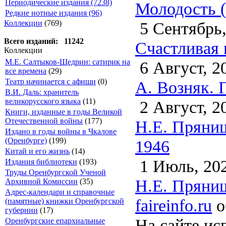
Периодические издания (7238)
Молодость (
Редкие нотные издания (96)
5 Сентябрь,
Коллекции
(769)
Всего изданий: 11242
Счастливая 
Коллекции
М.Е. Салтыков-Щедрин: сатирик на
6 Август, 2
все времена
(29)
Театр начинается с афиши
(0)
А. Возняк. 
В.И. Даль: хранитель
великорусского языка
(11)
2 Август, 2
Книги, изданные в годы Великой
Отечественной войны
(177)
Н.Е. Пряниш
Издано в годы войны в Чкалове
(Оренбурге)
(199)
1946
Китай и его жизнь
(14)
1 Июль, 20
Издания библиотеки
(193)
Труды Оренбургской Ученой
Н.Е. Пряниш
Архивной Комиссии
(35)
Адрес-календари и справочные
faireinfo.ru
о
(памятные) книжки Оренбургской
губернии
(17)
На сайте ис
Оренбургские епархиальные