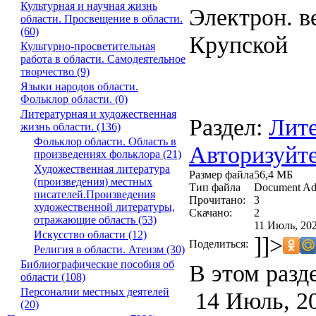
Культурная и научная жизнь
Электрон. ве
области. Просвещение в области.
(60)
Крупской
Культурно-просветительная
работа в области. Самодеятельное
творчество (9)
Языки народов области.
Фольклор области. (0)
Литературная и художественная
Раздел:
Лите
жизнь области. (136)
Фольклор области. Область в
Авторизуйте
произведениях фольклора (21)
Художественная литература
Размер файла
56,4 МБ
(произведения) местных
Тип файла
Document Ad
писателей.Произведения
Прочитано:
3
художественной литературы,
Скачано:
2
отражающие область (53)
11 Июль, 202
Искусство области (12)
]]>
Поделиться:
Религия в области. Атеизм (30)
Библиографические пособия об
В этом разд
области (108)
Персоналии местных деятелей
14 Июль, 2
(20)