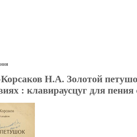
ания
Корсаков Н.А. Золотой петушок
виях : клавираусцуг для пения