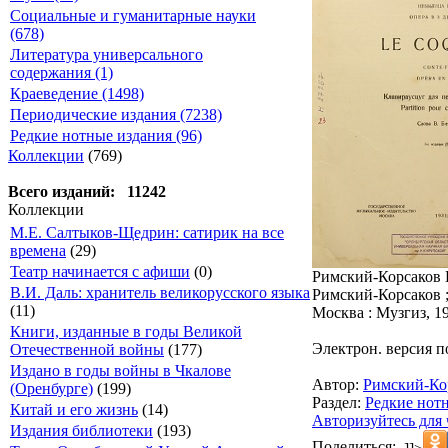
Социальные и гуманитарные науки
(678)
Литература универсального
содержания (1)
Краеведение (1498)
Периодические издания (7238)
Редкие нотные издания (96)
Коллекции
(769)
Всего изданий: 11242
Коллекции
М.Е. Салтыков-Щедрин: сатирик на все
времена
(29)
Театр начинается с афиши
(0)
Римский-Корсаков Н
В.И. Даль: хранитель великорусского языка
Римский-Корсаков ;
(11)
Москва : Музгиз, 193
Книги, изданные в годы Великой
Электрон. версия п
Отечественной войны
(177)
Издано в годы войны в Чкалове
Автор:
Римский-Ко
(Оренбурге)
(199)
Раздел:
Редкие нот
Китай и его жизнь
(14)
Авторизуйтесь для 
Издания библиотеки
(193)
Поделиться: