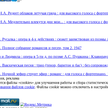
]]>
А. Редеет облаков летучая гряда : для высокого голоса с фортеп
.А. Медлительно влекутся дни мои... : для высокого голоса с фор
Русалка : опера в 4-х действиях : сюжет заимствован из поэмы 
Полное собрание романсов и песен, том 2. 1947
 и Людмила : опера в 5-ти д. по поэме А.С. Пушкина : Клавираус
Вакхическая песня : трио (тенор, баритон и бас) : без сопровож
Ночной зефир струит эфир : романс : для голоса с фортепиано. 
ия, реклама
тся файлы «cookies» для улучшения работы и сбора статистичес
ования файлов cookie
. Файлы cookie можно отключить в настрой