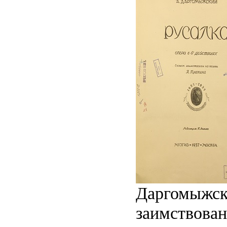
Даргомыжски
заимствован