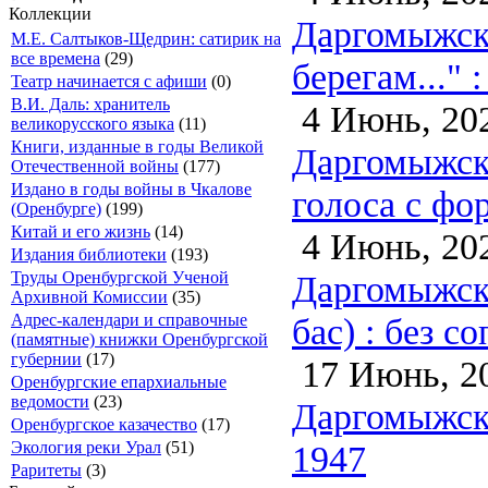
Коллекции
Даргомыжски
М.Е. Салтыков-Щедрин: сатирик на
все времена
(29)
берегам..." 
Театр начинается с афиши
(0)
В.И. Даль: хранитель
4 Июнь, 20
великорусского языка
(11)
Книги, изданные в годы Великой
Даргомыжски
Отечественной войны
(177)
Издано в годы войны в Чкалове
голоса с фо
(Оренбурге)
(199)
Китай и его жизнь
(14)
4 Июнь, 20
Издания библиотеки
(193)
Даргомыжски
Труды Оренбургской Ученой
Архивной Комиссии
(35)
бас) : без с
Адрес-календари и справочные
(памятные) книжки Оренбургской
губернии
(17)
17 Июнь, 2
Оренбургские епархиальные
ведомости
(23)
Даргомыжски
Оренбургское казачество
(17)
1947
Экология реки Урал
(51)
Раритеты
(3)