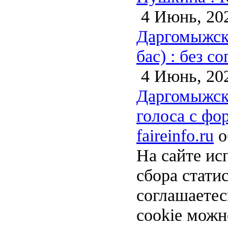
4 Июнь, 20
Даргомыжски
бас) : без с
4 Июнь, 20
Даргомыжски
голоса с фо
faireinfo.ru
о
На сайте ис
сбора стати
соглашаете
cookie можн