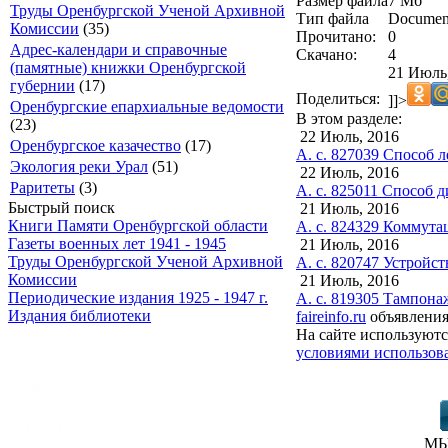
Размер файла
7 Мб
Труды Оренбургской Ученой Архивной
Тип файла
Documen
Комиссии
(35)
Прочитано:
0
Адрес-календари и справочные
Скачано:
4
(памятные) книжки Оренбургской
21 Июль,
губернии
(17)
Поделиться:
]]>
Оренбургские епархиальные ведомости
В этом разделе:
(23)
22 Июль, 2016
Оренбургское казачество
(17)
А. с. 827039 Способ 
Экология реки Урал
(51)
22 Июль, 2016
Раритеты
(3)
А. с. 825011 Способ 
Быстрый поиск
21 Июль, 2016
Книги Памяти Оренбургской области
А. с. 824329 Коммута
Газеты военных лет 1941 - 1945
21 Июль, 2016
Труды Оренбургской Ученой Архивной
А. с. 820747 Устройс
Комиссии
21 Июль, 2016
Периодические издания 1925 - 1947 г.
А. с. 819305 Тампона
Издания библиотеки
faireinfo.ru
объявления
На сайте используютс
условиями использова
МЫ