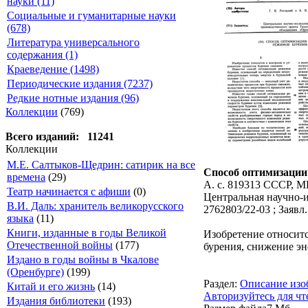
науки (11)
Социальные и гуманитарные науки
(678)
Литература универсального
содержания (1)
Краеведение (1498)
Периодические издания (7237)
Редкие нотные издания (96)
Коллекции
(769)
Всего изданий: 11241
Коллекции
М.Е. Салтыков-Щедрин: сатирик на все
Способ оптимизации 
времена
(29)
А. с. 819313 СССР, 
Театр начинается с афиши
(0)
Центральная научно-и
В.И. Даль: хранитель великорусского
2762803/22-03 ; Заявл.
языка
(11)
Книги, изданные в годы Великой
Изобретение относит
Отечественной войны
(177)
бурения, снижение э
Издано в годы войны в Чкалове
(Оренбурге)
(199)
Раздел:
Описание изо
Китай и его жизнь
(14)
Авторизуйтесь для чт
Издания библиотеки
(193)