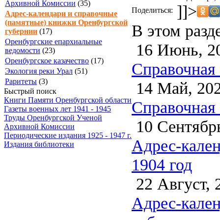
Архивной Комиссии
(35)
]]>
Поделиться:
Адрес-календари и справочные
(памятные) книжки Оренбургской
В этом разд
губернии
(17)
Оренбургские епархиальные
16 Июнь, 2
ведомости
(23)
Оренбургское казачество
(17)
Справочная 
Экология реки Урал
(51)
Раритеты
(3)
14 Май, 20
Быстрый поиск
Книги Памяти Оренбургской области
Справочная 
Газеты военных лет 1941 - 1945
Труды Оренбургской Ученой
10 Сентябрь
Архивной Комиссии
Периодические издания 1925 - 1947 г.
Адрес-кален
Издания библиотеки
1904 год
22 Август, 
Адрес-кален