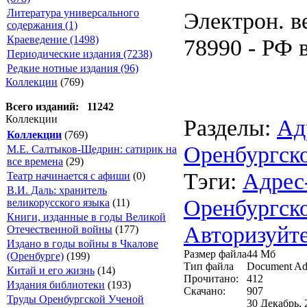
Литература универсального
Электрон. в
содержания (1)
Краеведение (1498)
78990 - РФ в
Периодические издания (7238)
Редкие нотные издания (96)
Коллекции
(769)
Всего изданий: 11242
Коллекции
Разделы:
Ад
Коллекции
(769)
Оренбургск
М.Е. Салтыков-Щедрин: сатирик на
все времена
(29)
Тэги:
Адрес
Театр начинается с афиши
(0)
В.И. Даль: хранитель
Оренбургск
великорусского языка
(11)
Книги, изданные в годы Великой
Авторизуйте
Отечественной войны
(177)
Издано в годы войны в Чкалове
Размер файла
44 Мб
(Оренбурге)
(199)
Тип файла
Document Ad
Китай и его жизнь
(14)
Прочитано:
412
Издания библиотеки
(193)
Скачано:
907
Труды Оренбургской Ученой
30 Декабрь, 