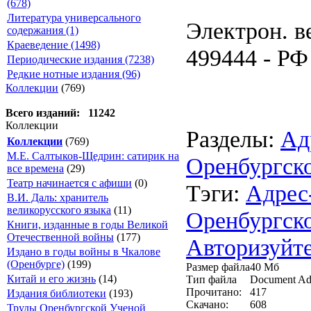
(678)
Литература универсального
Электрон. в
содержания (1)
Краеведение (1498)
499444 - РФ 
Периодические издания (7238)
Редкие нотные издания (96)
Коллекции
(769)
Всего изданий: 11242
Коллекции
Разделы:
Ад
Коллекции
(769)
М.Е. Салтыков-Щедрин: сатирик на
Оренбургск
все времена
(29)
Театр начинается с афиши
(0)
Тэги:
Адрес
В.И. Даль: хранитель
великорусского языка
(11)
Оренбургск
Книги, изданные в годы Великой
Отечественной войны
(177)
Авторизуйте
Издано в годы войны в Чкалове
(Оренбурге)
(199)
Размер файла
40 Мб
Китай и его жизнь
(14)
Тип файла
Document Ad
Прочитано:
417
Издания библиотеки
(193)
Скачано:
608
Труды Оренбургской Ученой