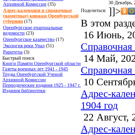
30 Декабрь, 
Архивной Комиссии
(35)
]]>
Поделиться:
Адрес-календари и справочные
(памятные) книжки Оренбургской
В этом разд
губернии
(17)
Оренбургские епархиальные
16 Июнь, 2
ведомости
(23)
Оренбургское казачество
(17)
Справочная 
Экология реки Урал
(51)
Раритеты
(3)
14 Май, 20
Быстрый поиск
Книги Памяти Оренбургской области
Справочная 
Газеты военных лет 1941 - 1945
Труды Оренбургской Ученой
10 Сентябрь
Архивной Комиссии
Периодические издания 1925 - 1947 г.
Адрес-кален
Издания библиотеки
1904 год
22 Август, 
Адрес-кален