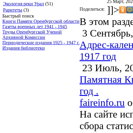
25 Март, 202
Экология реки Урал
(51)
]]>
Поделиться:
Раритеты
(3)
Быстрый поиск
В этом разд
Книги Памяти Оренбургской области
Газеты военных лет 1941 - 1945
3 Сентябрь,
Труды Оренбургской Ученой
Архивной Комиссии
Адрес-кален
Периодические издания 1925 - 1947 г.
Издания библиотеки
1917 год
23 Июль, 2
Памятная Кн
год .
faireinfo.ru
о
На сайте ис
сбора стати