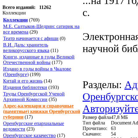
...на 1917 г
Всего изданий: 11262
с.
Коллекции
Коллекции
(769)
М.Е. Салтыков-Щедрин: сатирик на
все времена
(29)
Электронная
Театр начинается с афиши
(0)
В.И. Даль: хранитель
научной биб
великорусского языка
(11)
Книги, изданные в годы Великой
Отечественной войны
(177)
Издано в годы войны в Чкалове
(Оренбурге)
(199)
Китай и его жизнь
(14)
Разделы:
Ад
Издания библиотеки
(193)
Оренбургск
Труды Оренбургской Ученой
Архивной Комиссии
(35)
Авторизуйте
Адрес-календари и справочные
(памятные) книжки Оренбургской
губернии
(17)
Размер файла
47,8 МБ
Тип файла
Document Ad
Оренбургские епархиальные
Прочитано:
63
ведомости
(23)
Скачано:
54
Оренбургское казачество
(17)