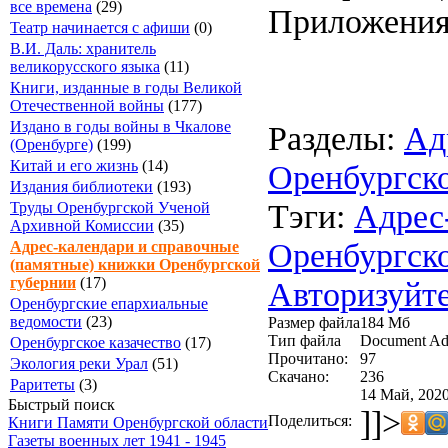
все времена
(29)
Приложени
Театр начинается с афиши
(0)
В.И. Даль: хранитель
великорусского языка
(11)
Книги, изданные в годы Великой
Отечественной войны
(177)
Издано в годы войны в Чкалове
Разделы:
Ад
(Оренбурге)
(199)
Китай и его жизнь
(14)
Оренбургск
Издания библиотеки
(193)
Тэги:
Адрес
Труды Оренбургской Ученой
Архивной Комиссии
(35)
Оренбургск
Адрес-календари и справочные
(памятные) книжки Оренбургской
губернии
(17)
Авторизуйте
Оренбургские епархиальные
ведомости
(23)
Размер файла
184 Мб
Тип файла
Document Ad
Оренбургское казачество
(17)
Прочитано:
97
Экология реки Урал
(51)
Скачано:
236
Раритеты
(3)
14 Май, 2020
Быстрый поиск
]]>
Поделиться:
Книги Памяти Оренбургской области
Газеты военных лет 1941 - 1945