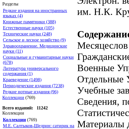
Электрон. в
Разделы
им. Н.К. Кр
Редкие издания на иностранных
языках (4)
Книжные памятники (388)
Естественные науки (105)
Содержани
Технические науки (248)
Сельское и лесное хозяйство (9)
Месяцеслов 
Здравоохранение. Медицинские
науки (11)
Граждански
Социальные и гуманитарные науки
(678)
Военные Уп
Литература универсального
содержания (1)
Отдельные 
Краеведение (1498)
Периодические издания (7238)
Учебные зав
Редкие нотные издания (96)
Коллекции
(769)
Сведения, п
Всего изданий: 11242
Статистичес
Коллекции
Коллекции
(769)
Материалы д
М.Е. Салтыков-Щедрин: сатирик на