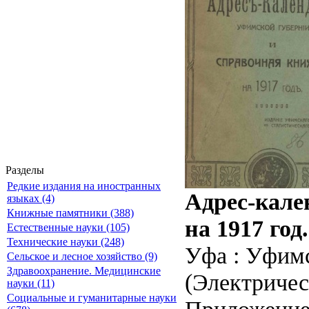
Разделы
Редкие издания на иностранных
Адрес-кале
языках (4)
Книжные памятники (388)
на 1917 год.
Естественные науки (105)
Технические науки (248)
Уфа : Уфимс
Сельское и лесное хозяйство (9)
Здравоохранение. Медицинские
(Электричес
науки (11)
Социальные и гуманитарные науки
Приложение 