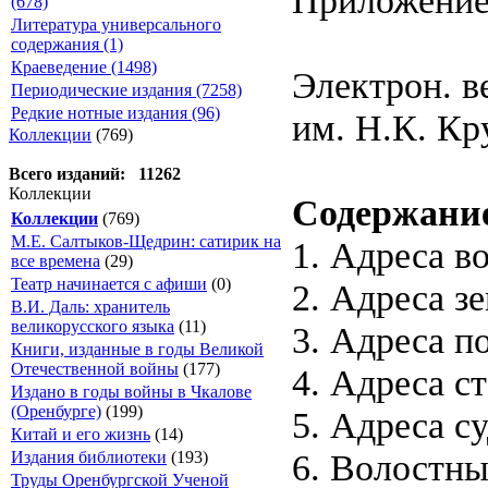
(678)
Литература универсального
содержания (1)
Краеведение (1498)
Электрон. в
Периодические издания (7258)
Редкие нотные издания (96)
им. Н.К. Кр
Коллекции
(769)
Всего изданий: 11262
Коллекции
Содержани
Коллекции
(769)
М.Е. Салтыков-Щедрин: сатирик на
1. Адреса в
все времена
(29)
Театр начинается с афиши
(0)
2. Адреса з
В.И. Даль: хранитель
великорусского языка
(11)
3. Адреса п
Книги, изданные в годы Великой
Отечественной войны
(177)
4. Адреса с
Издано в годы войны в Чкалове
(Оренбурге)
(199)
5. Адреса с
Китай и его жизнь
(14)
6. Волостны
Издания библиотеки
(193)
Труды Оренбургской Ученой