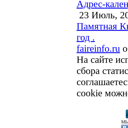
Адрес-кален
23 Июль, 2
Памятная Кн
год .
faireinfo.ru
о
На сайте ис
сбора стати
соглашаете
cookie можн
МЫ