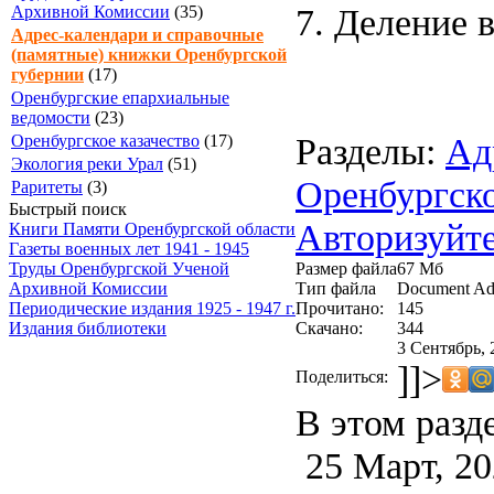
7. Деление 
Архивной Комиссии
(35)
Адрес-календари и справочные
(памятные) книжки Оренбургской
губернии
(17)
Оренбургские епархиальные
ведомости
(23)
Разделы:
Ад
Оренбургское казачество
(17)
Экология реки Урал
(51)
Оренбургск
Раритеты
(3)
Быстрый поиск
Авторизуйте
Книги Памяти Оренбургской области
Газеты военных лет 1941 - 1945
Размер файла
67 Мб
Труды Оренбургской Ученой
Тип файла
Document Ad
Архивной Комиссии
Прочитано:
145
Периодические издания 1925 - 1947 г.
Скачано:
344
Издания библиотеки
3 Сентябрь, 
]]>
Поделиться:
В этом разд
25 Март, 20