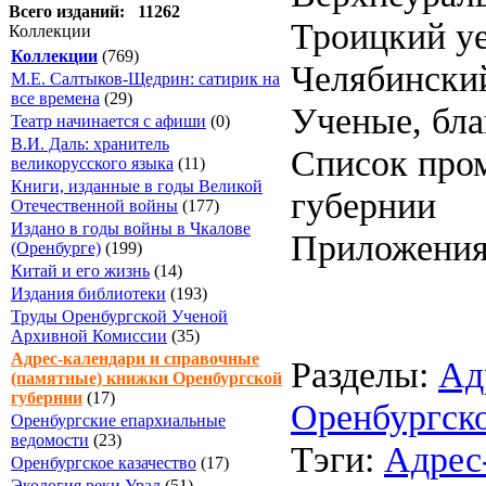
Всего изданий: 11262
Троицкий у
Коллекции
Коллекции
(769)
Челябинский
М.Е. Салтыков-Щедрин: сатирик на
все времена
(29)
Ученые, бла
Театр начинается с афиши
(0)
В.И. Даль: хранитель
Список про
великорусского языка
(11)
Книги, изданные в годы Великой
губернии
Отечественной войны
(177)
Издано в годы войны в Чкалове
Приложения
(Оренбурге)
(199)
Китай и его жизнь
(14)
Издания библиотеки
(193)
Труды Оренбургской Ученой
Архивной Комиссии
(35)
Адрес-календари и справочные
Разделы:
Ад
(памятные) книжки Оренбургской
губернии
(17)
Оренбургск
Оренбургские епархиальные
ведомости
(23)
Тэги:
Адрес
Оренбургское казачество
(17)
Экология реки Урал
(51)