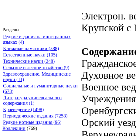
Электрон. ве
Крупской с 
Разделы
Редкие издания на иностранных
языках (4)
Содержани
Книжные памятники (388)
Естественные науки (105)
Гражданское
Технические науки (248)
Сельское и лесное хозяйство (9)
Духовное в
Здравоохранение. Медицинские
науки (11)
Военное ве
Социальные и гуманитарные науки
(678)
Учреждения 
Литература универсального
содержания (1)
Оренбургски
Краеведение (1498)
Периодические издания (7258)
Орский уезд
Редкие нотные издания (96)
Коллекции
(769)
Верхнеураль