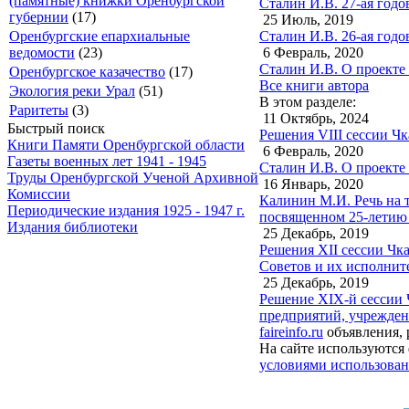
(памятные) книжки Оренбургской
Сталин И.В. 27-ая год
губернии
(17)
25 Июль, 2019
Сталин И.В. 26-ая год
Оренбургские епархиальные
6 Февраль, 2020
ведомости
(23)
Сталин И.В. О проекте
Оренбургское казачество
(17)
Все книги автора
Экология реки Урал
(51)
В этом разделе:
Раритеты
(3)
11 Октябрь, 2024
Быстрый поиск
Решения VIII сессии Чк
Книги Памяти Оренбургской области
6 Февраль, 2020
Газеты военных лет 1941 - 1945
Сталин И.В. О проекте
Труды Оренбургской Ученой Архивной
16 Январь, 2020
Комиссии
Калинин М.И. Речь на 
Периодические издания 1925 - 1947 г.
посвященном 25-летию 
Издания библиотеки
25 Декабрь, 2019
Решения XII сессии Чка
Советов и их исполнит
25 Декабрь, 2019
Решение XIX-й сессии Ч
предприятий, учреждени
faireinfo.ru
объявления, 
На сайте используются 
условиями использован