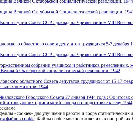
овщина Великой Октябрьской социалистической революции. 1944
овщина Великой Октябрьской Социалистической революции. 194
 Конституции Союза ССР : доклад на Чрезвычайном VIII Всесоюз
аловского областного совета депутатов трудящихся 5-7 декабря 19
 Конституции Союза ССР : доклад на Чрезвычайном VIII Всесоюз
торжественном собрании учащихся и работников ремесленных,
Великой Октябрьской социалистической революции. 1942
ловского областного Совета депутатов трудящихся от 15-17 фев
ельных комитетов. 1944
каловского Городского Совета 27 января 1944 года : Об итогах
й и торгующих организаций города и о подготовке к севу. 1944
реклама
файлы «cookies» для улучшения работы и сбора статистических 
ия файлов cookie
. Файлы cookie можно отключить в настройках 