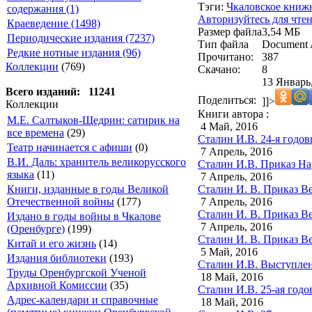
Тэги:
Чкаловское книжн
содержания (1)
Авторизуйтесь для чте
Краеведение (1498)
Размер файла
3,54 МБ
Периодические издания (7237)
Тип файла
Document 
Редкие нотные издания (96)
Прочитано:
387
Коллекции
(769)
Скачано:
8
13 Январь,
Всего изданий: 11241
Поделиться:
]]>
Коллекции
Книги автора :
М.Е. Салтыков-Щедрин: сатирик на
4 Май, 2016
все времена
(29)
Сталин И.В. 24-я годо
Театр начинается с афиши
(0)
7 Апрель, 2016
В.И. Даль: хранитель великорусского
Сталин И.В. Приказ На
языка
(11)
7 Апрель, 2016
Сталин И. В. Приказ В
Книги, изданные в годы Великой
7 Апрель, 2016
Отечественной войны
(177)
Сталин И. В. Приказ В
Издано в годы войны в Чкалове
7 Апрель, 2016
(Оренбурге)
(199)
Сталин И. В. Приказ В
Китай и его жизнь
(14)
5 Май, 2016
Издания библиотеки
(193)
Сталин И.В. Выступлен
Труды Оренбургской Ученой
18 Май, 2016
Архивной Комиссии
(35)
Сталин И.В. 25-ая год
Адрес-календари и справочные
18 Май, 2016