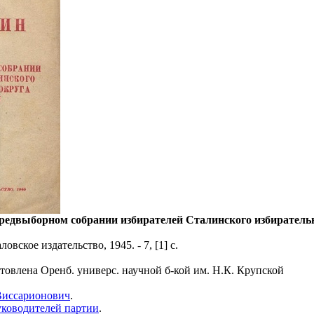
редвыборном собрании избирателей Сталинского избирательног
овское издательство, 1945. - 7, [1] с.
товлена Оренб. универс. научной б-кой им. Н.К. Крупской
Виссарионович
.
ководителей партии
.