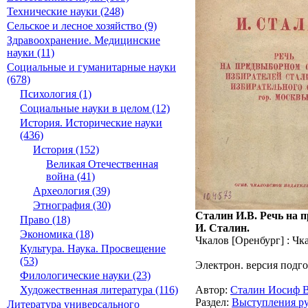
Технические науки (248)
Сельское и лесное хозяйство (9)
Здравоохранение. Медицинские
науки (11)
Социальные и гуманитарные науки
(678)
Психология (1)
Социальные науки в целом (12)
История. Исторические науки
(436)
История (152)
Великая Отечественная
война (41)
Археология (39)
Этнография (30)
Сталин И.В. Речь на п
Право (18)
И. Сталин.
Экономика (18)
Чкалов [Оренбург] : Чкал
Культура. Наука. Просвещение
(53)
Электрон. версия подго
Филологические науки (23)
Автор:
Сталин Иосиф 
Художественная литература (116)
Раздел:
Выступления ру
Литература универсального