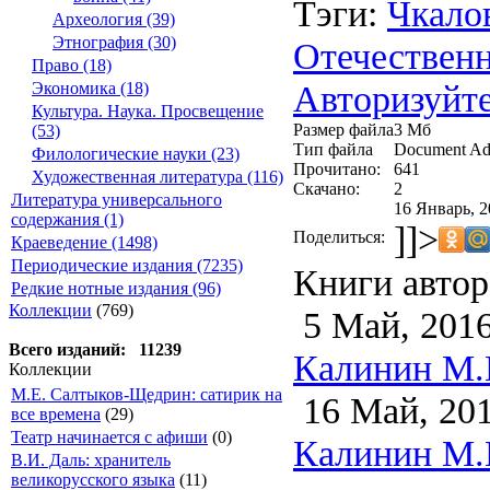
Тэги:
Чкало
Археология (39)
Этнография (30)
Отечествен
Право (18)
Авторизуйте
Экономика (18)
Культура. Наука. Просвещение
Размер файла
3 Мб
(53)
Тип файла
Document Ad
Филологические науки (23)
Прочитано:
641
Художественная литература (116)
Скачано:
2
Литература универсального
16 Январь, 2
содержания (1)
]]>
Поделиться:
Краеведение (1498)
Периодические издания (7235)
Книги автор
Редкие нотные издания (96)
Коллекции
(769)
5 Май, 201
Всего изданий: 11239
Калинин М.И
Коллекции
М.Е. Салтыков-Щедрин: сатирик на
16 Май, 20
все времена
(29)
Театр начинается с афиши
(0)
Калинин М.И
В.И. Даль: хранитель
великорусского языка
(11)