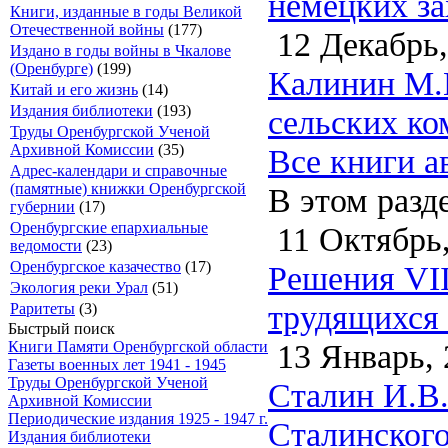
немецких за
Книги, изданные в годы Великой
Отечественной войны
(177)
12 Декабрь,
Издано в годы войны в Чкалове
(Оренбурге)
(199)
Калинин М.И
Китай и его жизнь
(14)
Издания библиотеки
(193)
сельских ко
Труды Оренбургской Ученой
Архивной Комиссии
(35)
Все книги а
Адрес-календари и справочные
(памятные) книжки Оренбургской
В этом разд
губернии
(17)
Оренбургские епархиальные
11 Октябрь,
ведомости
(23)
Оренбургское казачество
(17)
Решения VII
Экология реки Урал
(51)
трудящихся 
Раритеты
(3)
Быстрый поиск
13 Январь, 
Книги Памяти Оренбургской области
Газеты военных лет 1941 - 1945
Труды Оренбургской Ученой
Сталин И.В.
Архивной Комиссии
Периодические издания 1925 - 1947 г.
Сталинского
Издания библиотеки