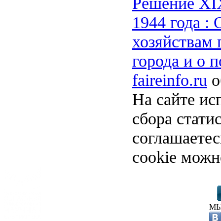
Решение XIX
1944 года :
хозяйствам 
города и о п
faireinfo.ru
о
На сайте ис
сбора стати
соглашаете
cookie можн
МЫ