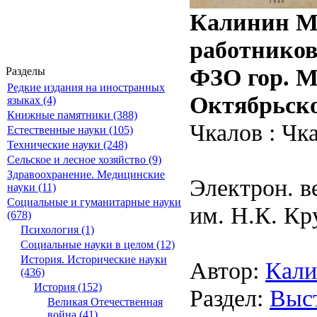
Калинин М.
работников
ФЗО гор. М
Разделы
Редкие издания на иностранных
Октябрьско
языках (4)
Книжные памятники (388)
Чкалов : Чка
Естественные науки (105)
Технические науки (248)
Сельское и лесное хозяйство (9)
Здравоохранение. Медицинские
Электрон. в
науки (11)
Социальные и гуманитарные науки
им. Н.К. Кр
(678)
Психология (1)
Социальные науки в целом (12)
История. Исторические науки
Автор:
Кали
(436)
История (152)
Раздел:
Выст
Великая Отечественная
война (41)