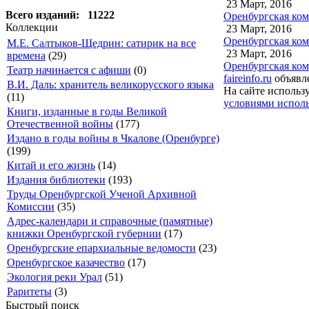
23 Март, 2016
Всего изданий: 11222
Оренбургская ком
Коллекции
23 Март, 2016
Оренбургская ком
М.Е. Салтыков-Щедрин: сатирик на все
23 Март, 2016
времена
(29)
Оренбургская ком
Театр начинается с афиши
(0)
faireinfo.ru
объявле
В.И. Даль: хранитель великорусского языка
На сайте использ
(11)
условиями исполь
Книги, изданные в годы Великой
Отечественной войны
(177)
Издано в годы войны в Чкалове (Оренбурге)
(199)
Китай и его жизнь
(14)
Издания библиотеки
(193)
Труды Оренбургской Ученой Архивной
Комиссии
(35)
Адрес-календари и справочные (памятные)
книжки Оренбургской губернии
(17)
Оренбургские епархиальные ведомости
(23)
Оренбургское казачество
(17)
Экология реки Урал
(51)
Раритеты
(3)
Быстрый поиск