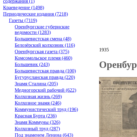
содержания (1)
Краеведение (1498)
Периодические издания (7218)
Газеты (7119)
Оренбургские губернские
ведомости (1283)
Большевистская смена (48)
Белозёрский колхозник (116)
1935
Оренбургская газета (375)
Комсомольское племя (460)
Оренбург
Большевик (243)
Большевистская правда (100)
Бугурусланская правда (220)
Знамя Сталина (205)
Медногорский рабочий (622)
Колхозная жизнь (269)
Колхозное знамя (246)
Коммунистический труд (196)
Красная Бурта (236)
Знамя Коммуны (326)
Колхозный труд (287)
Под знаменем Ленина (643)