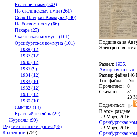
Красное знамя (242)
По сталинскому пути (261)
Соль-Илецкая Коммуна (346)
На боевом посту (66)
Пахарь (25)
Чкаловская коммуна (161)
Подшивка за Авгус
Оренбургская коммуна (101)
Электрон. версия 
1938 (12)
1937 (12)
1936 (12)
Раздел:
1935
.
1935 (9)
Авторизуйтесь дл
Размер файла
146
1934 (12)
Тип файла
Docu
1933 (10)
Прочитано:
0
1932 (12)
Скачано:
81
1931 (12)
23 М
1930 (10)
Поделиться:
]]>
Смычка (13)
В этом разделе:
Красный октябрь (29)
23 Март, 2016
Журналы (99)
Оренбургская ком
Редкие нотные издания (96)
23 Март, 2016
Коллекции
(769)
Оренбургская ком