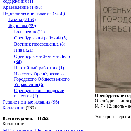
содержания (1)
Краеведение (1498)
Периодические издания (7258)
Газеты (7159)
Журналы (99)
Большевик (11)
Оренбургский рабочий (5)
Вестник просвещенца (8)
Нива (21)
Оренбургское Земское Дело
(34)
Партийный работник (1)
Известия Оренбургского
Городского Общественного
Управления (6)
Оренбургские городские
Оренбургские го
известия (7)
Оренбург : Типогр
Редкие нотные издания (96)
№ 7 - 12, июль - д
Коллекции
(769)
Электрон. версия
Всего изданий: 11262
Коллекции
М.Е. Салтыков-Щедрин: сатирик на все