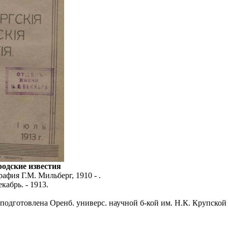
родские известия
афия Г.М. Мильберг, 1910 - .
екабрь. - 1913.
 подготовлена Оренб. универс. научной б-кой им. Н.К. Крупской 