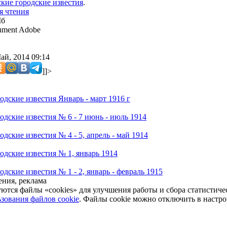
кие городские известия
.
я чтения
Мб
ment Adobe
ай, 2014 09:14
]]>
одские известия Январь - март 1916 г
одские известия № 6 - 7 июнь - июль 1914
дские известия № 4 - 5, апрель - май 1914
одские известия № 1, январь 1914
дские известия № 1 - 2, январь - февраль 1915
ния, реклама
уются файлы «cookies» для улучшения работы и сбора статистич
зования файлов cookie
. Файлы cookie можно отключить в настро