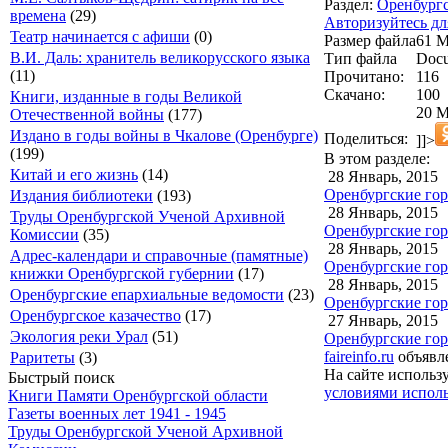
Раздел:
Оренбургс
времена
(29)
Авторизуйтесь дл
Театр начинается с афиши
(0)
Размер файла
61 
В.И. Даль: хранитель великорусского языка
Тип файла
Docu
(11)
Прочитано:
116
Скачано:
100
Книги, изданные в годы Великой
20 М
Отечественной войны
(177)
Издано в годы войны в Чкалове (Оренбурге)
Поделиться:
]]>
(199)
В этом разделе:
Китай и его жизнь
(14)
28 Январь, 2015
Оренбургские гор
Издания библиотеки
(193)
28 Январь, 2015
Труды Оренбургской Ученой Архивной
Оренбургские гор
Комиссии
(35)
28 Январь, 2015
Адрес-календари и справочные (памятные)
Оренбургские горо
книжки Оренбургской губернии
(17)
28 Январь, 2015
Оренбургские епархиальные ведомости
(23)
Оренбургские гор
Оренбургское казачество
(17)
27 Январь, 2015
Экология реки Урал
(51)
Оренбургские горо
faireinfo.ru
объявле
Раритеты
(3)
На сайте использ
Быстрый поиск
условиями исполь
Книги Памяти Оренбургской области
Газеты военных лет 1941 - 1945
Труды Оренбургской Ученой Архивной