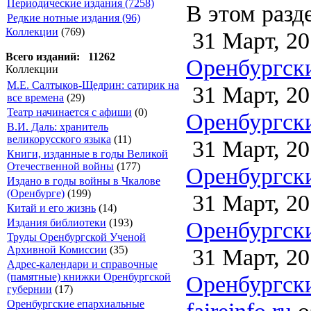
Периодические издания (7258)
В этом разд
Редкие нотные издания (96)
Коллекции
(769)
31 Март, 20
Всего изданий: 11262
Оренбургски
Коллекции
М.Е. Салтыков-Щедрин: сатирик на
31 Март, 20
все времена
(29)
Театр начинается с афиши
(0)
Оренбургски
В.И. Даль: хранитель
великорусского языка
(11)
31 Март, 20
Книги, изданные в годы Великой
Отечественной войны
(177)
Оренбургски
Издано в годы войны в Чкалове
(Оренбурге)
(199)
31 Март, 20
Китай и его жизнь
(14)
Оренбургски
Издания библиотеки
(193)
Труды Оренбургской Ученой
31 Март, 20
Архивной Комиссии
(35)
Адрес-календари и справочные
Оренбургски
(памятные) книжки Оренбургской
губернии
(17)
faireinfo.ru
о
Оренбургские епархиальные