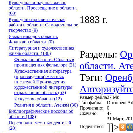
Культурная и научная жизнь
области. Просвещение в области.
(60)
1883 г.
Культурно-просветительная
работа в области. Самодеятельное
творчество (9)
Языки народов области.
Фольклор области. (0)
Литературная и художественная
Разделы:
Ор
жизнь области. (136)
Фольклор области. Область в
области. Ат
произведениях фольклора (21)
Художественная литература
Тэги:
Оренб
(произведения) местных
писателей.Произведения
Авторизуйте
художественной литературы,
отражающие область (53)
Размер файла
27 Мб
Искусство области (12)
Тип файла
Document Ad
Религия в области. Атеизм (30)
Прочитано:
0
Библиографические пособия об
Скачано:
47
области (108)
31 Март, 201
Персоналии местных деятелей
]]>
Поделиться:
(20)