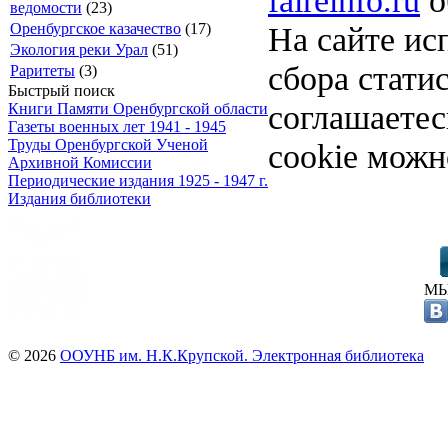
ведомости
(23)
На сайте ис
Оренбургское казачество
(17)
Экология реки Урал
(51)
сбора стати
Раритеты
(3)
Быстрый поиск
соглашаете
Книги Памяти Оренбургской области
Газеты военных лет 1941 - 1945
Труды Оренбургской Ученой
cookie можн
Архивной Комиссии
Периодические издания 1925 - 1947 г.
Издания библиотеки
МЫ
© 2026
ООУНБ им. Н.К.Крупской. Электронная библиотека