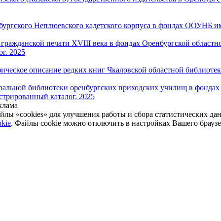
ургского Неплюевского кадетского корпуса в фондах ООУНБ им.
гражданской печати XVIII века в фондах Оренбургской областн
г. 2025
ическое описание редких книг Чкаловской областной библиотек
альной библиотеки оренбургских приходских училищ в фондах
стрированный каталог. 2025
клама
йлы «cookies» для улучшения работы и сбора статистических да
kie
. Файлы cookie можно отключить в настройках Вашего брауз