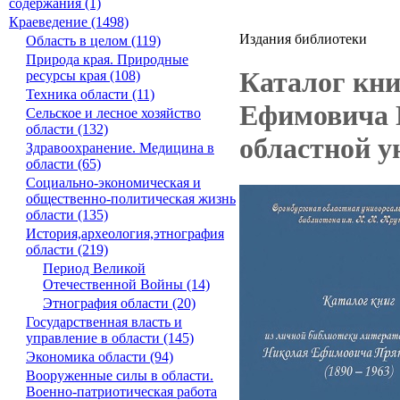
содержания (1)
Краеведение (1498)
Издания библиотеки
Область в целом (119)
Природа края. Природные
Каталог кни
ресурсы края (108)
Техника области (11)
Ефимовича П
Сельское и лесное хозяйство
области (132)
областной у
Здравоохранение. Медицина в
области (65)
Социально-экономическая и
общественно-политическая жизнь
области (135)
История,археология,этнография
области (219)
Период Великой
Отечественной Войны (14)
Этнография области (20)
Государственная власть и
управление в области (145)
Экономика области (94)
Вооруженные силы в области.
Военно-патриотическая работа