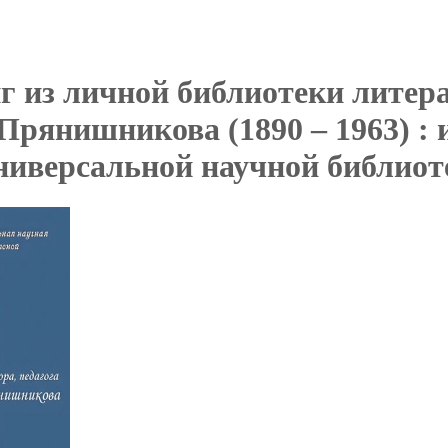
г из личной библиотеки литер
рянишникова (1890 – 1963) : 
ниверсальной научной библиоте