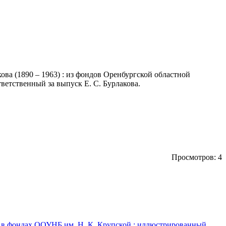
ва (1890 – 1963) : из фондов Оренбургской областной
тветственный за выпуск Е. С. Бурлакова.
Просмотров: 4
ге в фондах ООУНБ им. Н. К. Крупской : иллюстрированный