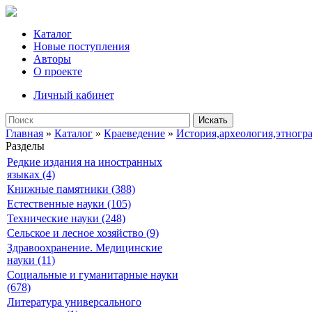
Каталог
Новые поступления
Авторы
О проекте
Личный кабинет
Искать
Главная
»
Каталог
»
Краеведение
»
История,археология,этногр
Разделы
Редкие издания на иностранных
языках (4)
Книжные памятники (388)
Естественные науки (105)
Технические науки (248)
Сельское и лесное хозяйство (9)
Здравоохранение. Медицинские
науки (11)
Социальные и гуманитарные науки
(678)
Литература универсального