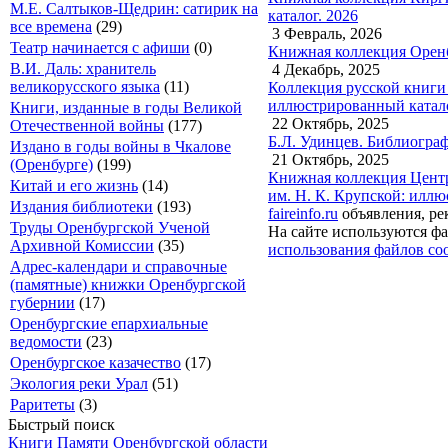
М.Е. Салтыков-Щедрин: сатирик на
каталог. 2026
все времена
(29)
3 Февраль, 2026
Театр начинается с афиши
(0)
Книжная коллекция Оренб
В.И. Даль: хранитель
4 Декабрь, 2025
великорусского языка
(11)
Коллекция русской книги 
иллюстрированный катало
Книги, изданные в годы Великой
22 Октябрь, 2025
Отечественной войны
(177)
Б.Л. Удинцев. Библиограф
Издано в годы войны в Чкалове
21 Октябрь, 2025
(Оренбурге)
(199)
Книжная коллекция Центр
Китай и его жизнь
(14)
им. Н. К. Крупской: иллю
Издания библиотеки
(193)
faireinfo.ru
объявления, ре
Труды Оренбургской Ученой
На сайте используются фа
Архивной Комиссии
(35)
использования файлов coo
Адрес-календари и справочные
(памятные) книжки Оренбургской
губернии
(17)
Оренбургские епархиальные
ведомости
(23)
Оренбургское казачество
(17)
Экология реки Урал
(51)
Раритеты
(3)
Быстрый поиск
Книги Памяти Оренбургской области