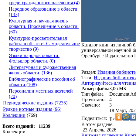
среди гражданского населения (4)
Народное образование в области
(133)
Культурная и научная жизнь
области. Просвещение в области.
(60)
Культурно-просветительная
работа в области. Самодеятельное
Каталог книг из личной б
творчество (9)
универсальной научной би
Языки народов области.
Оренбург : Издательство 
Фольклор области. (0)
Литературная и художественная
Раздел:
Издания библиот
жизнь области. (136)
Тэги:
Издания библиотек
Библиографические пособия об
Авторизуйтесь для чтени
области (108)
Размер файла
3,06 МБ
Персоналии местных деятелей
Тип файла
Document Ad
(20)
Прочитано:
4
Периодические издания (7235)
Скачано:
3
Редкие нотные издания (96)
18 Март, 202
Коллекции
(769)
Поделиться:
]]>
В этом разделе:
Всего изданий: 11239
23 Апрель, 2026
Коллекции
Книжная коллекция Кирги