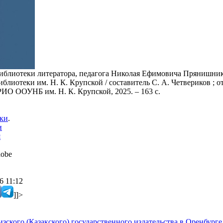
иблиотеки литератора, педагога Николая Ефимовича Прянишнико
блиотеки им. Н. К. Крупской / составитель С. А. Четвериков ; о
РИО ООУНБ им. Н. К. Крупской, 2025. – 163 с.
еки
.
и
я
obe
6 11:12
]]>
зского (Казакского) государственного издательства в Оренбур