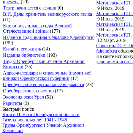
времена
(29)
Матвиевская Г.П. 
Театр начинается с афиши
(0)
9 Июль, 2019
Матвиевская Г.П. 
В.И. Даль: хранитель великорусского языка
9 Июль, 2019
(11)
Матвиевская Г.П. 
Книги, изданные в годы Великой
9 Июль, 2019
Отечественной войны
(177)
Матвиевская Г.П. 
Издано в годы войны в Чкалове (Оренбурге)
12 Март, 2019
(199)
Сорокина С. Е. О
Китай и его жизнь
(14)
faireinfo.ru
объявле
Издания библиотеки
(193)
На сайте использ
Труды Оренбургской Ученой Архивной
условиями исполь
Комиссии
(35)
Адрес-календари и справочные (памятные)
книжки Оренбургской губернии
(17)
Оренбургские епархиальные ведомости
(23)
Оренбургское казачество
(17)
Экология реки Урал
(51)
Раритеты
(3)
Быстрый поиск
Книги Памяти Оренбургской области
Газеты военных лет 1941 - 1945
Труды Оренбургской Ученой Архивной
Комиссии