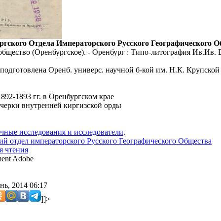
ргского Отдела Императорского Русского Географического О
общество (Оренбургское). - Оренбург : Типо-литография Ив.Ив. Е
 подготовлена Оренб. универс. научной б-кой им. Н.К. Крупской 
892-1893 гг. в Оренбургском крае
черки внутренней киргизской орды
чные исследования и исследователи
.
ий отдел императорского Русского Географического Общества
я чтения
ent Adobe
нь, 2014 06:17
]]>