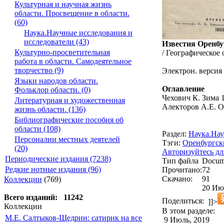
Культурная и научная жизнь
области. Просвещение в области.
(60)
Наука.Научные исследования и
исследователи (43)
Известия Оренбу
Культурно-просветительная
/ Географическое 
работа в области. Самодеятельное
творчество (9)
Электрон. версия
Языки народов области.
Оглавление
Фольклор области. (0)
Чехович К. Зима 1
Литературная и художественная
Алекторов А.Е. О
жизнь области. (136)
Библиографические пособия об
области (108)
Раздел:
Наука.Нау
Персоналии местных деятелей
Тэги:
Оренбургск
(20)
Авторизуйтесь дл
Периодические издания (7238)
Тип файла
Docum
Редкие нотные издания (96)
Прочитано:
72
Скачано:
91
Коллекции
(769)
20 Ию
Всего изданий: 11242
Поделиться:
]]>
Коллекции
В этом разделе:
М.Е. Салтыков-Щедрин: сатирик на все
9 Июль, 2019