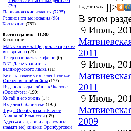
Персоналии местных деятелей
]]>
(20)
Поделиться:
Периодические издания (7235)
В этом разд
Редкие нотные издания (96)
Коллекции
(769)
9 Июль, 20
Всего изданий: 11239
Матвиевская
Коллекции
М.Е. Салтыков-Щедрин: сатирик на
2011
все времена
(29)
Театр начинается с афиши
(0)
9 Июль, 20
В.И. Даль: хранитель
великорусского языка
(11)
Матвиевская
Книги, изданные в годы Великой
Отечественной войны
(177)
2011
Издано в годы войны в Чкалове
(Оренбурге)
(199)
9 Июль, 20
Китай и его жизнь
(14)
Издания библиотеки
(193)
Матвиевская
Труды Оренбургской Ученой
Архивной Комиссии
(35)
2009
Адрес-календари и справочные
(памятные) книжки Оренбургской