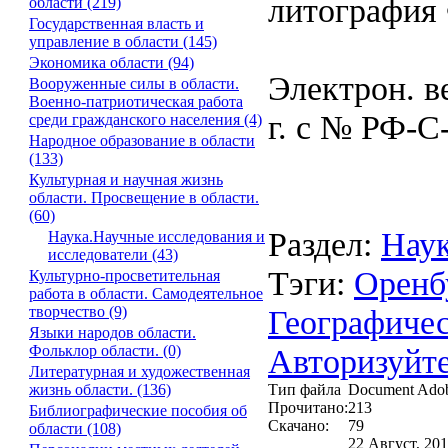
литография Ф
области (219)
Государственная власть и
управление в области (145)
Экономика области (94)
Электрон. в
Вооруженные силы в области.
Военно-патриотическая работа
г. с № РФ-С
среди гражданского населения (4)
Народное образование в области
(133)
Культурная и научная жизнь
области. Просвещение в области.
(60)
Раздел:
Наук
Наука.Научные исследования и
исследователи (43)
Тэги:
Оренб
Культурно-просветительная
работа в области. Самодеятельное
Географиче
творчество (9)
Языки народов области.
Авторизуйте
Фольклор области. (0)
Литературная и художественная
Тип файла
Document Ado
жизнь области. (136)
Прочитано:
213
Библиографические пособия об
Скачано:
79
области (108)
22 Август, 201