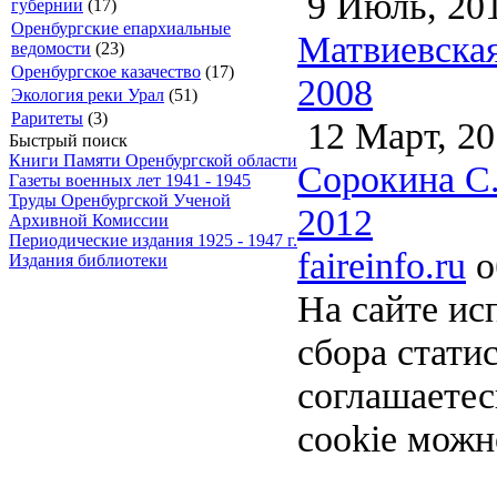
9 Июль, 20
губернии
(17)
Оренбургские епархиальные
Матвиевская
ведомости
(23)
Оренбургское казачество
(17)
2008
Экология реки Урал
(51)
Раритеты
(3)
12 Март, 20
Быстрый поиск
Книги Памяти Оренбургской области
Сорокина С.
Газеты военных лет 1941 - 1945
Труды Оренбургской Ученой
2012
Архивной Комиссии
Периодические издания 1925 - 1947 г.
faireinfo.ru
о
Издания библиотеки
На сайте ис
сбора стати
соглашаете
cookie можн