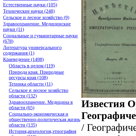
Естественные науки (105)
Технические науки (248)
Сельское и лесное хозяйство (9)
Здравоохранение. Медицинские
науки (11)
Социальные и гуманитарные науки
(678)
Литература универсального
содержания (1)
Краеведение (1498)
Область в целом (119)
Природа края. Природные
ресурсы края (108)
Техника области (11)
Сельское и лесное хозяйство
области (132)
Известия О
Здравоохранение. Медицина в
области (65)
Географиче
Социально-экономическая и
общественно-политическая жизнь
/ Географич
области (135)
История,археология,этнография