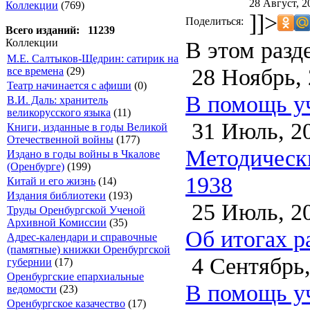
28 Август, 2
Коллекции
(769)
]]>
Поделиться:
Всего изданий: 11239
В этом разд
Коллекции
М.Е. Салтыков-Щедрин: сатирик на
28 Ноябрь, 
все времена
(29)
Театр начинается с афиши
(0)
В помощь уч
В.И. Даль: хранитель
великорусского языка
(11)
31 Июль, 2
Книги, изданные в годы Великой
Отечественной войны
(177)
Методически
Издано в годы войны в Чкалове
(Оренбурге)
(199)
1938
Китай и его жизнь
(14)
Издания библиотеки
(193)
25 Июль, 2
Труды Оренбургской Ученой
Архивной Комиссии
(35)
Об итогах р
Адрес-календари и справочные
(памятные) книжки Оренбургской
4 Сентябрь,
губернии
(17)
Оренбургские епархиальные
В помощь уч
ведомости
(23)
Оренбургское казачество
(17)