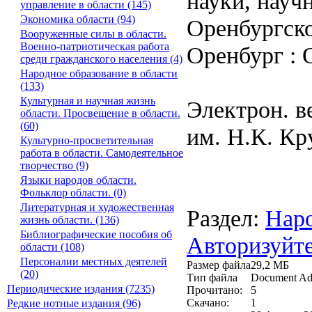
науки, науч
управление в области (145)
Экономика области (94)
Оренбургско
Вооруженные силы в области.
Военно-патриотическая работа
Оренбург : 
среди гражданского населения (4)
Народное образование в области
(133)
Культурная и научная жизнь
Электрон. в
области. Просвещение в области.
(60)
им. Н.К. Кр
Культурно-просветительная
работа в области. Самодеятельное
творчество (9)
Языки народов области.
Фольклор области. (0)
Литературная и художественная
Раздел:
Наро
жизнь области. (136)
Библиографические пособия об
Авторизуйте
области (108)
Персоналии местных деятелей
Размер файла
29,2 МБ
(20)
Тип файла
Document Ad
Периодические издания (7235)
Прочитано:
5
Скачано:
1
Редкие нотные издания (96)