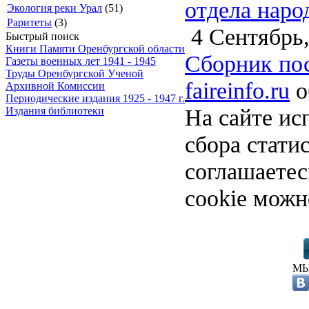
отдела наро
Экология реки Урал
(51)
Раритеты
(3)
4 Сентябрь,
Быстрый поиск
Книги Памяти Оренбургской области
Сборник по
Газеты военных лет 1941 - 1945
Труды Оренбургской Ученой
faireinfo.ru
о
Архивной Комиссии
Периодические издания 1925 - 1947 г.
На сайте ис
Издания библиотеки
сбора стати
соглашаете
cookie можн
МЫ