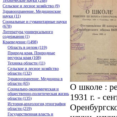
Технические науки (248)
Сельское и лесное хозяйство (9)
Здравоохранение. Медицинские
науки (11)
Социальные и гуманитарные науки
(678)
Литература универсального
содержания (1)
Краеведение (1498)
Область в целом (119)
Природа края. Природные
ресурсы края (108)
Техника области (11)
Сельское и лесное хозяйство
области (132)
Здравоохранение. Медицина в
области (65)
О школе : 
Социально-экономическая и
общественно-политическая жизнь
1931 г. - се
области (135)
История,археология,этнография
Оренбургско
области (219)
Государственная власть и