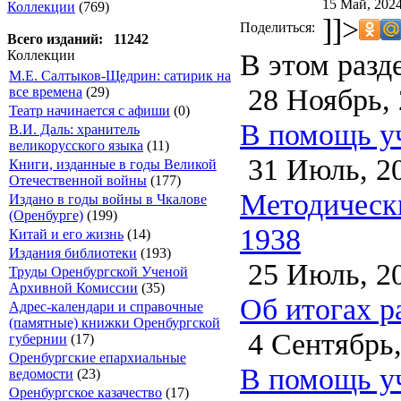
15 Май, 2024
Коллекции
(769)
]]>
Поделиться:
Всего изданий: 11242
В этом разд
Коллекции
М.Е. Салтыков-Щедрин: сатирик на
28 Ноябрь, 
все времена
(29)
Театр начинается с афиши
(0)
В помощь уч
В.И. Даль: хранитель
великорусского языка
(11)
31 Июль, 2
Книги, изданные в годы Великой
Отечественной войны
(177)
Методически
Издано в годы войны в Чкалове
(Оренбурге)
(199)
1938
Китай и его жизнь
(14)
Издания библиотеки
(193)
25 Июль, 2
Труды Оренбургской Ученой
Архивной Комиссии
(35)
Об итогах р
Адрес-календари и справочные
(памятные) книжки Оренбургской
4 Сентябрь,
губернии
(17)
Оренбургские епархиальные
В помощь уч
ведомости
(23)
Оренбургское казачество
(17)