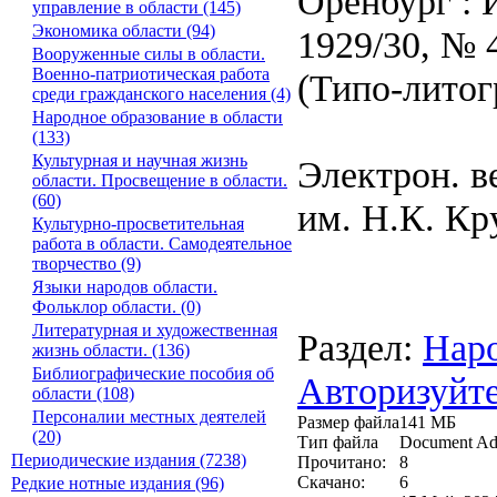
Оренбург :
управление в области (145)
Экономика области (94)
1929/30, № 
Вооруженные силы в области.
Военно-патриотическая работа
(Типо-литог
среди гражданского населения (4)
Народное образование в области
(133)
Культурная и научная жизнь
Электрон. в
области. Просвещение в области.
(60)
им. Н.К. Кр
Культурно-просветительная
работа в области. Самодеятельное
творчество (9)
Языки народов области.
Фольклор области. (0)
Литературная и художественная
Раздел:
Наро
жизнь области. (136)
Библиографические пособия об
Авторизуйте
области (108)
Персоналии местных деятелей
Размер файла
141 МБ
(20)
Тип файла
Document Ad
Периодические издания (7238)
Прочитано:
8
Скачано:
6
Редкие нотные издания (96)