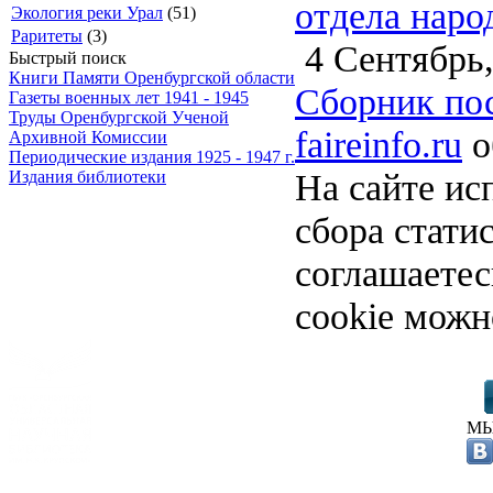
отдела наро
Экология реки Урал
(51)
Раритеты
(3)
4 Сентябрь,
Быстрый поиск
Книги Памяти Оренбургской области
Сборник по
Газеты военных лет 1941 - 1945
Труды Оренбургской Ученой
faireinfo.ru
о
Архивной Комиссии
Периодические издания 1925 - 1947 г.
На сайте ис
Издания библиотеки
сбора стати
соглашаете
cookie можн
МЫ