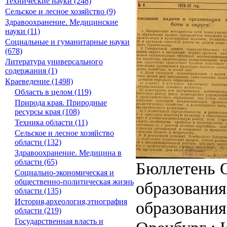
Технические науки (248)
Сельское и лесное хозяйство (9)
Здравоохранение. Медицинские
науки (11)
Социальные и гуманитарные науки
(678)
Литература универсального
содержания (1)
Краеведение (1498)
Область в целом (119)
Природа края. Природные
ресурсы края (108)
Техника области (11)
Сельское и лесное хозяйство
области (132)
Здравоохранение. Медицина в
области (65)
Бюллетень О
Социально-экономическая и
общественно-политическая жизнь
образования
области (135)
История,археология,этнография
образования
области (219)
Государственная власть и