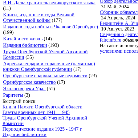
Обзор деятельнос
В.И. Даль: хранитель великорусского языка
31 Май, 2024
(11)
Сборник обязател
Книги, изданные в годы Великой
24 Апрель, 2024
Отечественной войны
(177)
Бернштейн А. Уче
Издано в годы войны в Чкалове (Оренбурге)
10 Август, 2023
(199)
Сведения о деяте
Китай и его жизнь
(14)
faireinfo.ru
объявле
Издания библиотеки
(193)
На сайте использ
условиями исполь
Труды Оренбургской Ученой Архивной
Комиссии
(35)
Адрес-календари и справочные (памятные)
книжки Оренбургской губернии
(17)
Оренбургские епархиальные ведомости
(23)
Оренбургское казачество
(17)
Экология реки Урал
(51)
Раритеты
(3)
Быстрый поиск
Книги Памяти Оренбургской области
Газеты военных лет 1941 - 1945
Труды Оренбургской Ученой Архивной
Комиссии
Периодические издания 1925 - 1947 г.
Издания библиотеки