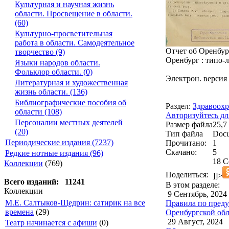
Культурная и научная жизнь
области. Просвещение в области.
(60)
Культурно-просветительная
работа в области. Самодеятельное
Отчет об Оренбург
творчество (9)
Оренбург : типо-
Языки народов области.
Фольклор области. (0)
Электрон. версия
Литературная и художественная
жизнь области. (136)
Библиографические пособия об
Раздел:
Здравоохр
области (108)
Авторизуйтесь дл
Персоналии местных деятелей
Размер файла
25,7
(20)
Тип файла
Docu
Периодические издания (7237)
Прочитано:
1
Скачано:
5
Редкие нотные издания (96)
18 С
Коллекции
(769)
Поделиться:
]]>
Всего изданий: 11241
В этом разделе:
Коллекции
9 Сентябрь, 2024
М.Е. Салтыков-Щедрин: сатирик на все
Правила по преду
времена
(29)
Оренбургской обл
29 Август, 2024
Театр начинается с афиши
(0)