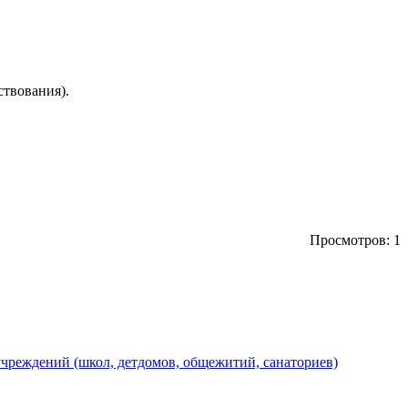
ствования).
Просмотров: 1
чреждений (школ, детдомов, общежитий, санаториев)