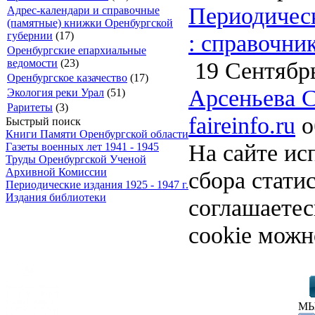
Периодическ
Адрес-календари и справочные
(памятные) книжки Оренбургской
: справочни
губернии
(17)
Оренбургские епархиальные
19 Сентябрь
ведомости
(23)
Оренбургское казачество
(17)
Арсеньева 
Экология реки Урал
(51)
Раритеты
(3)
faireinfo.ru
о
Быстрый поиск
Книги Памяти Оренбургской области
На сайте ис
Газеты военных лет 1941 - 1945
Труды Оренбургской Ученой
Архивной Комиссии
сбора стати
Периодические издания 1925 - 1947 г.
Издания библиотеки
соглашаете
cookie можн
МЫ