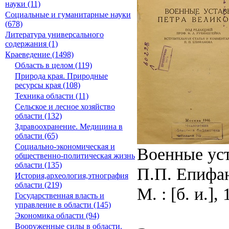
науки (11)
Социальные и гуманитарные науки
(678)
Литература универсального
содержания (1)
Краеведение (1498)
Область в целом (119)
Природа края. Природные
ресурсы края (108)
Техника области (11)
Сельское и лесное хозяйство
области (132)
Здравоохранение. Медицина в
области (65)
Социально-экономическая и
Военные уст
общественно-политическая жизнь
области (135)
П.П. Епифан
История,археология,этнография
области (219)
М. : [б. и.], 
Государственная власть и
управление в области (145)
Экономика области (94)
Вооруженные силы в области.