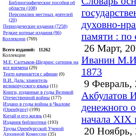
Словарь осн
Библиографические пособия об
области (108)
государстве
Персоналии местных деятелей
(20)
духовно-нра
Периодические издания (7258)
Редкие нотные издания (96)
памяти : по
Коллекции
(769)
26 Март, 20
Всего изданий: 11262
Коллекции
Иванин М.И.
М.Е. Салтыков-Щедрин: сатирик на
все времена
(29)
1873
Театр начинается с афиши
(0)
9 Февраль, 
В.И. Даль: хранитель
великорусского языка
(11)
Акбулатов И
Книги, изданные в годы Великой
Отечественной войны
(177)
денежного 
Издано в годы войны в Чкалове
(Оренбурге)
(199)
начала XIX 
Китай и его жизнь
(14)
Издания библиотеки
(193)
20 Ноябрь, 
Труды Оренбургской Ученой
Архивной Комиссии
(35)