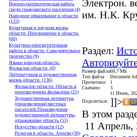
Электрон. в
Военно-патриотическая работа
среди гражданского населения (4)
им. Н.К. Кр
Народное образование в области
(133)
Культурная и научная жизнь
области. Просвещение в области.
(60)
Культурно-просветительная
Раздел:
Исто
работа в области. Самодеятельное
творчество (9)
Авторизуйте
Языки народов области.
Фольклор области. (0)
Размер файла
69,7 МБ
Литературная и художественная
Тип файла
Document Ad
жизнь области. (136)
Прочитано:
1
Фольклор области. Область в
Скачано:
3
произведениях фольклора (21)
11 Июнь, 202
Художественная литература
]]>
Поделиться:
(произведения) местных
писателей.Произведения
В этом разд
художественной литературы,
отражающие область (53)
11 Апрель, 
Искусство области (12)
Религия в области. Атеизм (30)