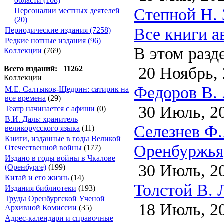
области (108)
Степной Н. 
Персоналии местных деятелей
(20)
Все книги а
Периодические издания (7258)
Редкие нотные издания (96)
В этом разд
Коллекции
(769)
20 Ноябрь, 
Всего изданий: 11262
Коллекции
Федоров В. 
М.Е. Салтыков-Щедрин: сатирик на
все времена
(29)
30 Июль, 2
Театр начинается с афиши
(0)
В.И. Даль: хранитель
Селезнев Ф.
великорусского языка
(11)
Книги, изданные в годы Великой
Оренбуржья)
Отечественной войны
(177)
Издано в годы войны в Чкалове
30 Июль, 2
(Оренбурге)
(199)
Китай и его жизнь
(14)
Толстой В. 
Издания библиотеки
(193)
Труды Оренбургской Ученой
18 Июль, 2
Архивной Комиссии
(35)
Адрес-календари и справочные