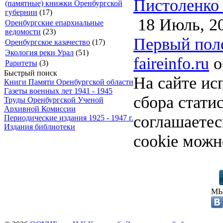
Пистоленко 
(памятные) книжки Оренбургской
губернии
(17)
18 Июль, 2
Оренбургские епархиальные
ведомости
(23)
Первый поле
Оренбургское казачество
(17)
Экология реки Урал
(51)
faireinfo.ru
о
Раритеты
(3)
Быстрый поиск
На сайте ис
Книги Памяти Оренбургской области
Газеты военных лет 1941 - 1945
сбора стати
Труды Оренбургской Ученой
Архивной Комиссии
соглашаете
Периодические издания 1925 - 1947 г.
Издания библиотеки
cookie можн
МЫ