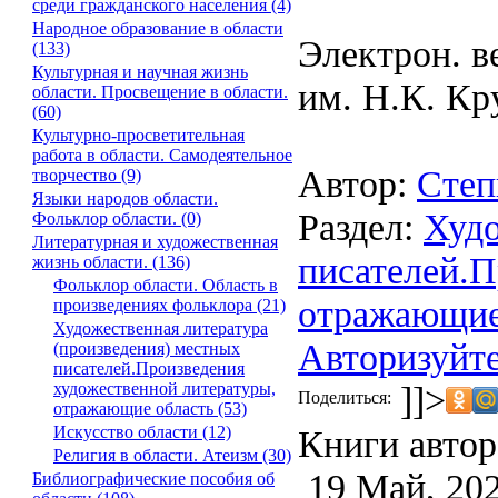
среди гражданского населения (4)
Народное образование в области
Электрон. в
(133)
Культурная и научная жизнь
им. Н.К. Кр
области. Просвещение в области.
(60)
Культурно-просветительная
работа в области. Самодеятельное
Автор:
Степ
творчество (9)
Языки народов области.
Раздел:
Худо
Фольклор области. (0)
Литературная и художественная
писателей.П
жизнь области. (136)
Фольклор области. Область в
отражающие
произведениях фольклора (21)
Художественная литература
Авторизуйте
(произведения) местных
писателей.Произведения
]]>
художественной литературы,
Поделиться:
отражающие область (53)
Книги автор
Искусство области (12)
Религия в области. Атеизм (30)
19 Май, 20
Библиографические пособия об