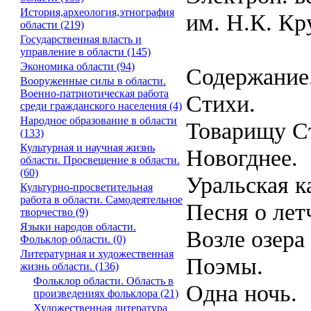
История,археология,этнография
им. Н.К. Кр
области (219)
Государственная власть и
управление в области (145)
Экономика области (94)
Содержание
Вооруженные силы в области.
Военно-патриотическая работа
Стихи.
среди гражданского населения (4)
Народное образование в области
Товарищу С
(133)
Культурная и научная жизнь
Новогднее.
области. Просвещение в области.
(60)
Уральская к
Культурно-просветительная
работа в области. Самодеятельное
Песня о лет
творчество (9)
Языки народов области.
Возле озера
Фольклор области. (0)
Литературная и художественная
Поэмы.
жизнь области. (136)
Фольклор области. Область в
Одна ночь.
произведениях фольклора (21)
Художественная литература