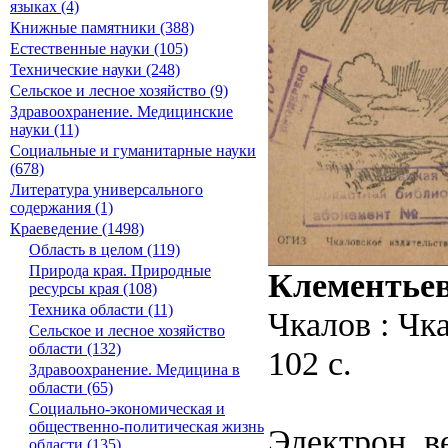
языках (4)
Книжные памятники (388)
Естественные науки (105)
Технические науки (248)
Сельское и лесное хозяйство (9)
Здравоохранение. Медицинские
науки (11)
Социальные и гуманитарные науки
(678)
Литература универсального
содержания (1)
Краеведение (1498)
Область в целом (119)
Природа края. Природные
Клементьев
ресурсы края (108)
Техника области (11)
Чкалов : Чк
Сельское и лесное хозяйство
области (132)
102 с.
Здравоохранение. Медицина в
области (65)
Социально-экономическая и
общественно-политическая жизнь
Электрон. в
области (135)