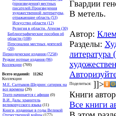
Гвардии ген
(произведения) местных
писателей.Произведения
В метель.
художественной литературы,
отражающие область (53)
Искусство области (12)
Религия в области. Атеизм (30)
Автор:
Клем
Библиографические пособия об
области (108)
Разделы:
Ху
Персоналии местных деятелей
(20)
литература 
Периодические издания (7258)
Редкие нотные издания (96)
художествен
Коллекции
(769)
Авторизуйте
Всего изданий: 11262
Коллекции
]]>
Поделиться:
М.Е. Салтыков-Щедрин: сатирик на
все времена
(29)
Книги автор
Театр начинается с афиши
(0)
В.И. Даль: хранитель
Все книги а
великорусского языка
(11)
Книги, изданные в годы Великой
В этом разд
Отечественной войны
(177)