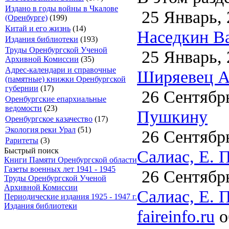
Издано в годы войны в Чкалове
25 Январь, 
(Оренбурге)
(199)
Китай и его жизнь
(14)
Наседкин В
Издания библиотеки
(193)
Труды Оренбургской Ученой
25 Январь, 
Архивной Комиссии
(35)
Адрес-календари и справочные
Ширяевец А
(памятные) книжки Оренбургской
губернии
(17)
26 Сентябрь
Оренбургские епархиальные
ведомости
(23)
Пушкину
Оренбургское казачество
(17)
Экология реки Урал
(51)
26 Сентябрь
Раритеты
(3)
Быстрый поиск
Салиас, Е. 
Книги Памяти Оренбургской области
Газеты военных лет 1941 - 1945
26 Сентябрь
Труды Оренбургской Ученой
Архивной Комиссии
Салиас, Е. 
Периодические издания 1925 - 1947 г.
Издания библиотеки
faireinfo.ru
о