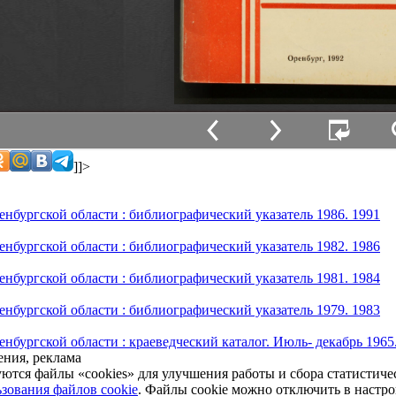
]]>
енбургской области : библиографический указатель 1986. 1991
енбургской области : библиографический указатель 1982. 1986
енбургской области : библиографический указатель 1981. 1984
енбургской области : библиографический указатель 1979. 1983
нбургской области : краеведческий каталог. Июль- декабрь 1965
ния, реклама
уются файлы «cookies» для улучшения работы и сбора статистич
зования файлов cookie
. Файлы cookie можно отключить в настро