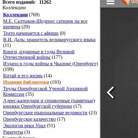
Всего изданий: 11262
Коллекции
Коллекции
(769)
М.Е. Салтыков-Щедрин: сатирик на все
времена
(29)
Театр начинается с афиши
(0)
В.И. Даль: хранитель великорусского языка
(11)
Книги, изданные в годы Великой
Отечественной войны
(177)
Издано в годы войны в Чкалове (Оренбурге)
(199)
Китай и его жизнь
(14)
Издания библиотеки
(193)
Труды Оренбургской Ученой Архивной
Комиссии
(35)
Адрес-календари и справочные (памятные)
книжки Оренбургской губернии
(17)
Оренбургские епархиальные ведомости
(23)
Оренбургское казачество
(17)
Экология реки Урал
(51)
Раритеты
(3)