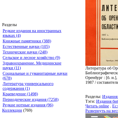
Разделы
Редкие издания на иностранных
языках (4)
Книжные памятники (388)
Естественные науки (105)
Технические науки (248)
Сельское и лесное хозяйство (9)
Здравоохранение. Медицинские
науки (11)
Литература об Ор
Библиографически
Социальные и гуманитарные науки
Оренбург : [б. и.],
(678)
1987 / составитель
Литература универсального
содержания (1)
Краеведение (1498)
Разделы:
Издания
Периодические издания (7258)
Тэги:
Издания би
Редкие нотные издания (96)
Читать online
.
Ес
Коллекции
(769)
Развернуть на вес