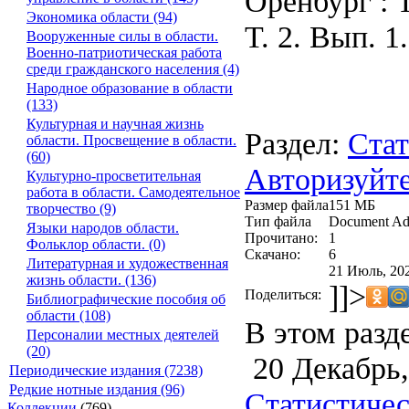
Оренбург : 
Экономика области (94)
Т. 2. Вып. 1
Вооруженные силы в области.
Военно-патриотическая работа
среди гражданского населения (4)
Народное образование в области
(133)
Культурная и научная жизнь
Раздел:
Стат
области. Просвещение в области.
(60)
Авторизуйте
Культурно-просветительная
работа в области. Самодеятельное
Размер файла
151 МБ
творчество (9)
Тип файла
Document Ad
Языки народов области.
Прочитано:
1
Фольклор области. (0)
Скачано:
6
Литературная и художественная
21 Июль, 202
жизнь области. (136)
]]>
Поделиться:
Библиографические пособия об
области (108)
В этом разд
Персоналии местных деятелей
(20)
20 Декабрь,
Периодические издания (7238)
Редкие нотные издания (96)
Статистичес
Коллекции
(769)