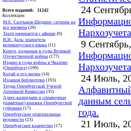
24 Сентябрь
Всего изданий: 11242
Коллекции
Информацио
М.Е. Салтыков-Щедрин: сатирик на
все времена
(29)
Нархозучета
Театр начинается с афиши
(0)
В.И. Даль: хранитель
9 Сентябрь,
великорусского языка
(11)
Книги, изданные в годы Великой
Информацио
Отечественной войны
(177)
Издано в годы войны в Чкалове
Нархозучета
(Оренбурге)
(199)
Китай и его жизнь
(14)
24 Июль, 2
Издания библиотеки
(193)
Труды Оренбургской Ученой
Алфавитный
Архивной Комиссии
(35)
Адрес-календари и справочные
данным сель
(памятные) книжки Оренбургской
губернии
(17)
года.
Оренбургские епархиальные
ведомости
(23)
21 Июль, 2
Оренбургское казачество
(17)