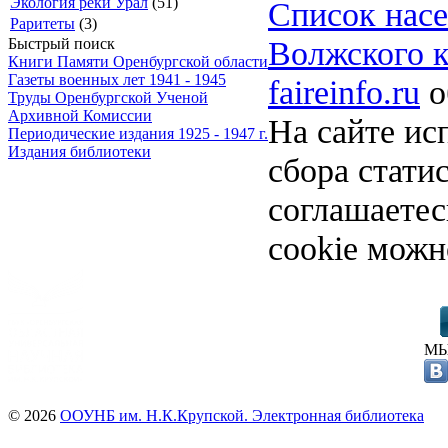
Экология реки Урал
(51)
Список насе
Раритеты
(3)
Волжского к
Быстрый поиск
Книги Памяти Оренбургской области
Газеты военных лет 1941 - 1945
faireinfo.ru
о
Труды Оренбургской Ученой
Архивной Комиссии
На сайте ис
Периодические издания 1925 - 1947 г.
Издания библиотеки
сбора стати
соглашаете
cookie можн
МЫ
© 2026
ООУНБ им. Н.К.Крупской. Электронная библиотека