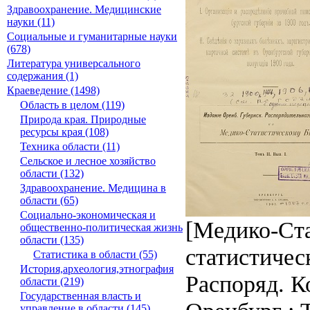
Здравоохранение. Медицинские
науки (11)
Социальные и гуманитарные науки
(678)
Литература универсального
содержания (1)
Краеведение (1498)
Область в целом (119)
Природа края. Природные
ресурсы края (108)
Техника области (11)
Сельское и лесное хозяйство
области (132)
Здравоохранение. Медицина в
области (65)
Социально-экономическая и
[Медико-Ста
общественно-политическая жизнь
области (135)
статистичес
Статистика в области (55)
История,археология,этнография
Распоряд. К
области (219)
Государственная власть и
управление в области (145)