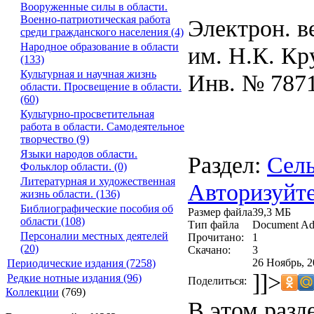
Вооруженные силы в области.
Военно-патриотическая работа
Электрон. в
среди гражданского населения (4)
Народное образование в области
им. Н.К. Кр
(133)
Культурная и научная жизнь
Инв. № 787
области. Просвещение в области.
(60)
Культурно-просветительная
работа в области. Самодеятельное
творчество (9)
Языки народов области.
Раздел:
Сель
Фольклор области. (0)
Литературная и художественная
Авторизуйте
жизнь области. (136)
Библиографические пособия об
Размер файла
39,3 МБ
области (108)
Тип файла
Document Ad
Персоналии местных деятелей
Прочитано:
1
(20)
Скачано:
3
26 Ноябрь, 2
Периодические издания (7258)
]]>
Редкие нотные издания (96)
Поделиться:
Коллекции
(769)
В этом разд