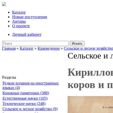
Каталог
Новые поступления
Авторы
О проекте
Личный кабинет
Искать
Главная
»
Каталог
»
Краеведение
»
Сельское и лесное хозяйств
Сельское и 
Кириллов
Разделы
коров и 
Редкие издания на иностранных
языках (4)
Книжные памятники (388)
Естественные науки (105)
Технические науки (248)
Сельское и лесное хозяйство (9)