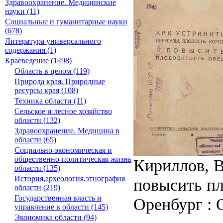
Здравоохранение. Медицинские
науки (11)
Социальные и гуманитарные науки
(678)
Литература универсального
содержания (1)
Краеведение (1498)
Область в целом (119)
Природа края. Природные
ресурсы края (108)
Техника области (11)
Сельское и лесное хозяйство
области (132)
Здравоохранение. Медицина в
области (65)
Социально-экономическая и
общественно-политическая жизнь
Кириллов, В
области (135)
История,археология,этнография
повысить пл
области (219)
Государственная власть и
Оренбург : О
управление в области (145)
Экономика области (94)