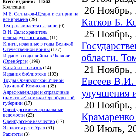
Всего изданий: 11262
26 Ноябрь, 
Коллекции
М.Е. Салтыков-Щедрин: сатирик на
Катков Б. К
все времена
(29)
Театр начинается с афиши
(0)
25 Ноябрь, 
В.И. Даль: хранитель
великорусского языка
(11)
Государстве
Книги, изданные в годы Великой
Отечественной войны
(177)
области. Том
Издано в годы войны в Чкалове
(Оренбурге)
(199)
21 Ноябрь, 
Китай и его жизнь
(14)
Издания библиотеки
(193)
Евсеев В.И.
Труды Оренбургской Ученой
Архивной Комиссии
(35)
улучшения и
Адрес-календари и справочные
(памятные) книжки Оренбургской
20 Ноябрь, 
губернии
(17)
Оренбургские епархиальные
Крамаренко 
ведомости
(23)
Оренбургское казачество
(17)
30 Июль, 2
Экология реки Урал
(51)
Раритеты
(3)