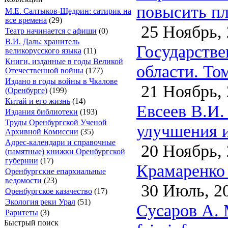
повысить пл
М.Е. Салтыков-Щедрин: сатирик на
все времена
(29)
25 Ноябрь, 
Театр начинается с афиши
(0)
В.И. Даль: хранитель
Государстве
великорусского языка
(11)
Книги, изданные в годы Великой
области. Том
Отечественной войны
(177)
Издано в годы войны в Чкалове
21 Ноябрь, 
(Оренбурге)
(199)
Китай и его жизнь
(14)
Евсеев В.И.
Издания библиотеки
(193)
Труды Оренбургской Ученой
улучшения и
Архивной Комиссии
(35)
Адрес-календари и справочные
20 Ноябрь, 
(памятные) книжки Оренбургской
губернии
(17)
Крамаренко 
Оренбургские епархиальные
ведомости
(23)
30 Июль, 2
Оренбургское казачество
(17)
Экология реки Урал
(51)
Сусаров А. 
Раритеты
(3)
Быстрый поиск