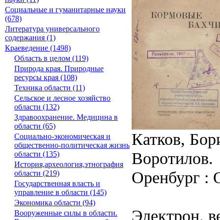
Социальные и гуманитарные науки
(678)
Литература универсального
содержания (1)
Краеведение (1498)
Область в целом (119)
Природа края. Природные
ресурсы края (108)
Техника области (11)
Сельское и лесное хозяйство
области (132)
Здравоохранение. Медицина в
области (65)
Катков, Бор
Социально-экономическая и
общественно-политическая жизнь
Воротилов.
области (135)
История,археология,этнография
Оренбург : О
области (219)
Государственная власть и
управление в области (145)
Экономика области (94)
Электрон. в
Вооруженные силы в области.