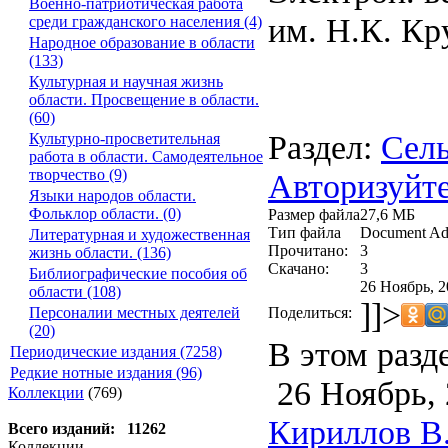
Военно-патриотическая работа
им. Н.К. Кр
среди гражданского населения (4)
Народное образование в области
(133)
Культурная и научная жизнь
области. Просвещение в области.
(60)
Раздел:
Сель
Культурно-просветительная
работа в области. Самодеятельное
творчество (9)
Авторизуйте
Языки народов области.
Фольклор области. (0)
Размер файла
27,6 МБ
Тип файла
Document Ad
Литературная и художественная
Прочитано:
3
жизнь области. (136)
Скачано:
3
Библиографические пособия об
26 Ноябрь, 2
области (108)
]]>
Поделиться:
Персоналии местных деятелей
(20)
В этом разд
Периодические издания (7258)
Редкие нотные издания (96)
26 Ноябрь, 
Коллекции
(769)
Кириллов В.
Всего изданий: 11262
Коллекции