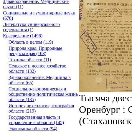
Здравоохранение. Медицинские
науки (11)
Социальные и гуманитарные науки
(678)
Литература универсального
содержания (1)
Краеведение (1498)
Область в целом (119)
Природа края. Природные
ресурсы края (108)
Техника области (11)
Сельское и лесное хозяйство
области (132)
Здравоохранение. Медицина в
области (65)
Социально-экономическая и
общественно-политическая жизнь
Тысяча двес
области (135)
История,археология,этнография
Оренбург : О
области (219)
Государственная власть и
(Стахановск
управление в области (145)
Экономика области (94)