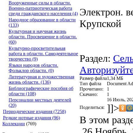
Вооруженные силы в области.
Военно-патриотическая работа
Электрон. ве
среди гражданского населения (4)
Народное образование в области
Крупской
(133)
Культурная и научная жизнь
области. Просвещение в области.
(60)
Культурно-просветительная
работа в области. Самодеятельное
Раздел:
Сель
творчество (9)
Языки народов области.
Авторизуйте
Фольклор области. (0)
Литературная и художественная
Размер файла
1,34 МБ
жизнь области. (136)
Тип файла
Document Ad
Библиографические пособия об
Прочитано:
1
области (108)
Скачано:
1
16 Июль, 202
Персоналии местных деятелей
]]>
(20)
Поделиться:
Периодические издания (7258)
В этом разд
Редкие нотные издания (96)
Коллекции
(769)
26 Ноябрь, 