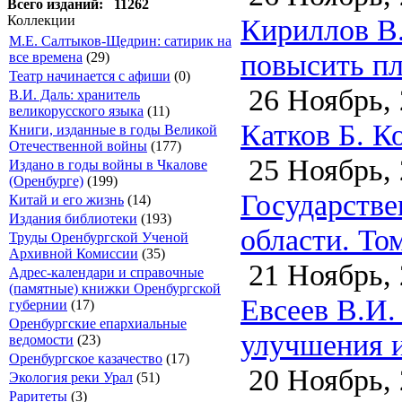
Всего изданий: 11262
Кириллов В.
Коллекции
М.Е. Салтыков-Щедрин: сатирик на
повысить пл
все времена
(29)
Театр начинается с афиши
(0)
26 Ноябрь, 
В.И. Даль: хранитель
великорусского языка
(11)
Катков Б. К
Книги, изданные в годы Великой
Отечественной войны
(177)
25 Ноябрь, 
Издано в годы войны в Чкалове
(Оренбурге)
(199)
Государстве
Китай и его жизнь
(14)
Издания библиотеки
(193)
области. Том
Труды Оренбургской Ученой
Архивной Комиссии
(35)
21 Ноябрь, 
Адрес-календари и справочные
(памятные) книжки Оренбургской
Евсеев В.И.
губернии
(17)
Оренбургские епархиальные
улучшения и
ведомости
(23)
Оренбургское казачество
(17)
20 Ноябрь, 
Экология реки Урал
(51)
Раритеты
(3)