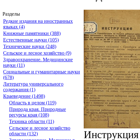
Разделы
Редкие издания на иностранных
языках (4)
Книжные памятники (388)
Естественные науки (105)
Технические науки (248)
Сельское и лесное хозяйство (9)
Здравоохранение. Медицинские
науки (11)
Социальные и гуманитарные науки
(678)
Литература универсального
содержания (1)
Краеведение (1498)
Область в целом (119)
Природа края. Природные
ресурсы края (108)
Техника области (11)
Сельское и лесное хозяйство
Инструкция 
области (132)