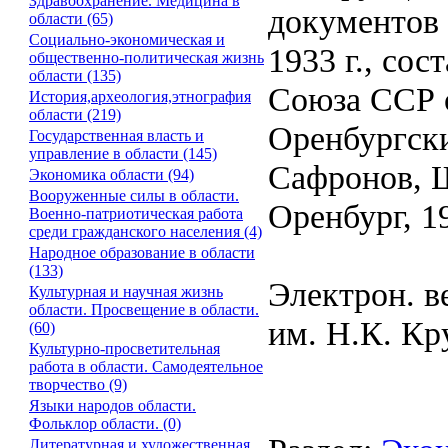
Здравоохранение. Медицина в
документов 
области (65)
Социально-экономическая и
1933 г., со
общественно-политическая жизнь
области (135)
Союза ССР о
История,археология,этнография
области (219)
Оренбургским
Государственная власть и
управление в области (145)
Сафронов, 
Экономика области (94)
Вооруженные силы в области.
Оренбург, 19
Военно-патриотическая работа
среди гражданского населения (4)
Народное образование в области
(133)
Электрон. в
Культурная и научная жизнь
области. Просвещение в области.
им. Н.К. Кр
(60)
Культурно-просветительная
работа в области. Самодеятельное
творчество (9)
Языки народов области.
Фольклор области. (0)
Литературная и художественная