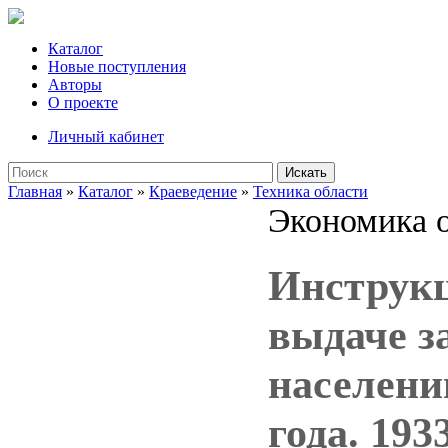
Каталог
Новые поступления
Авторы
О проекте
Личный кабинет
Искать
Главная
»
Каталог
»
Краеведение
»
Техника области
Экономика 
Инструкц
выдаче з
населени
года. 193