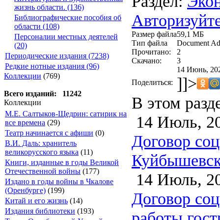
Раздел:
Экон
жизнь области. (136)
Авторизуйте
Библиографические пособия об
области (108)
Размер файла
59,1 МБ
Персоналии местных деятелей
Тип файла
Document Ad
(20)
Прочитано:
2
Периодические издания (7238)
Скачано:
3
Редкие нотные издания (96)
14 Июнь, 20
Коллекции
(769)
]]>
Поделиться:
Всего изданий: 11242
В этом разд
Коллекции
М.Е. Салтыков-Щедрин: сатирик на
14 Июль, 2
все времена
(29)
Театр начинается с афиши
(0)
Договор соц
В.И. Даль: хранитель
великорусского языка
(11)
Куйбышевско
Книги, изданные в годы Великой
Отечественной войны
(177)
14 Июль, 2
Издано в годы войны в Чкалове
(Оренбурге)
(199)
Договор соц
Китай и его жизнь
(14)
Издания библиотеки
(193)
работы гост