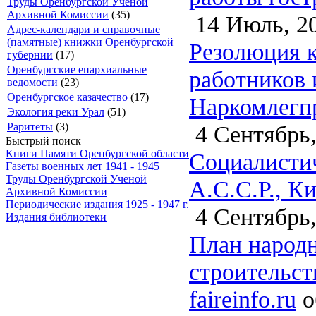
Труды Оренбургской Ученой
Архивной Комиссии
(35)
14 Июль, 2
Адрес-календари и справочные
(памятные) книжки Оренбургской
Резолюция к
губернии
(17)
Оренбургские епархиальные
работников 
ведомости
(23)
Оренбургское казачество
(17)
Наркомлегпро
Экология реки Урал
(51)
4 Сентябрь,
Раритеты
(3)
Быстрый поиск
Книги Памяти Оренбургской области
Социалисти
Газеты военных лет 1941 - 1945
Труды Оренбургской Ученой
А.С.С.Р., К
Архивной Комиссии
Периодические издания 1925 - 1947 г.
4 Сентябрь,
Издания библиотеки
План народн
строительств
faireinfo.ru
о