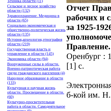
Техника области (11)
Отчет Прав
Сельское и лесное хозяйство
области (132)
рабочих и 
Здравоохранение. Медицина в
области (65)
за 1925-19
Социально-экономическая и
общественно-политическая жизнь
уполномоче
области (135)
История,археология,этнография
Правление.
области (219)
Государственная власть и
Оренбург : 
управление в области (145)
Экономика области (94)
[1] с.
Вооруженные силы в области.
Военно-патриотическая работа
среди гражданского населения (4)
Народное образование в области
Электронная
(133)
Культурная и научная жизнь
б-кой им. Н
области. Просвещение в области.
(60)
Культурно-просветительная
работа в области. Самодеятельное
творчество (9)