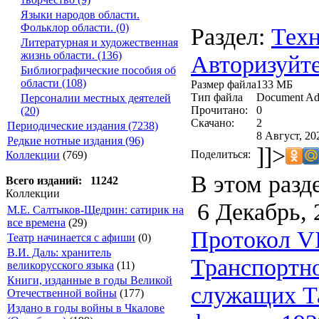
Языки народов области.
Фольклор области. (0)
Раздел:
Техн
Литературная и художественная
жизнь области. (136)
Авторизуйте
Библиографические пособия об
области (108)
Размер файла
133 МБ
Тип файла
Document Ad
Персоналии местных деятелей
Прочитано:
0
(20)
Скачано:
2
Периодические издания (7238)
8 Август, 20
Редкие нотные издания (96)
]]>
Поделиться:
Коллекции
(769)
В этом разд
Всего изданий: 11242
Коллекции
6 Декабрь, 
М.Е. Салтыков-Щедрин: сатирик на
все времена
(29)
Протокол VI
Театр начинается с афиши
(0)
В.И. Даль: хранитель
Транспортно
великорусского языка
(11)
Книги, изданные в годы Великой
служащих Та
Отечественной войны
(177)
Издано в годы войны в Чкалове