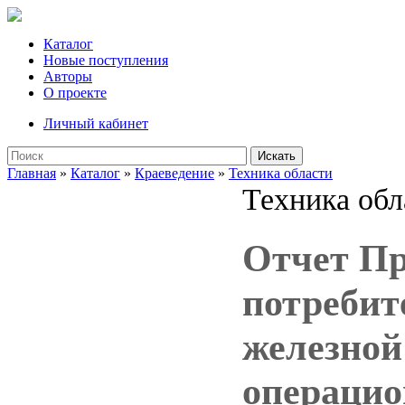
Каталог
Новые поступления
Авторы
О проекте
Личный кабинет
Искать
Главная
»
Каталог
»
Краеведение
»
Техника области
Техника обл
Отчет Пр
потребит
железной 
операцио