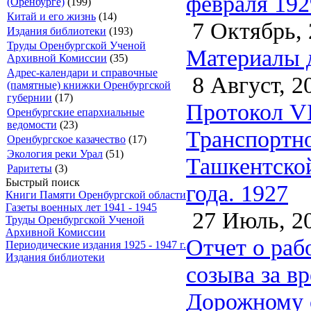
февраля 192
(Оренбурге)
(199)
Китай и его жизнь
(14)
7 Октябрь, 
Издания библиотеки
(193)
Труды Оренбургской Ученой
Материалы д
Архивной Комиссии
(35)
Адрес-календари и справочные
8 Август, 2
(памятные) книжки Оренбургской
губернии
(17)
Протокол VI
Оренбургские епархиальные
ведомости
(23)
Транспортно
Оренбургское казачество
(17)
Экология реки Урал
(51)
Ташкентской
Раритеты
(3)
Быстрый поиск
года. 1927
Книги Памяти Оренбургской области
Газеты военных лет 1941 - 1945
27 Июль, 2
Труды Оренбургской Ученой
Архивной Комиссии
Отчет о раб
Периодические издания 1925 - 1947 г.
Издания библиотеки
созыва за вр
Дорожному с