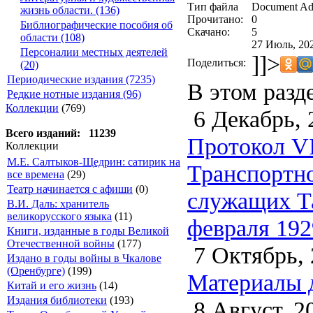
Тип файла
Document Ad
жизнь области. (136)
Прочитано:
0
Библиографические пособия об
Скачано:
5
области (108)
27 Июль, 202
Персоналии местных деятелей
]]>
Поделиться:
(20)
Периодические издания (7235)
В этом разд
Редкие нотные издания (96)
Коллекции
(769)
6 Декабрь, 
Всего изданий: 11239
Протокол VI
Коллекции
М.Е. Салтыков-Щедрин: сатирик на
Транспортно
все времена
(29)
Театр начинается с афиши
(0)
служащих Та
В.И. Даль: хранитель
великорусского языка
(11)
февраля 192
Книги, изданные в годы Великой
Отечественной войны
(177)
7 Октябрь, 
Издано в годы войны в Чкалове
(Оренбурге)
(199)
Материалы д
Китай и его жизнь
(14)
Издания библиотеки
(193)
8 Август, 2