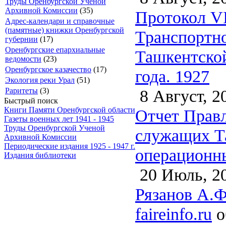
Труды Оренбургской Ученой
Архивной Комиссии
(35)
Протокол VI
Адрес-календари и справочные
(памятные) книжки Оренбургской
Транспортно
губернии
(17)
Оренбургские епархиальные
Ташкентской
ведомости
(23)
Оренбургское казачество
(17)
года. 1927
Экология реки Урал
(51)
8 Август, 2
Раритеты
(3)
Быстрый поиск
Книги Памяти Оренбургской области
Отчет Правл
Газеты военных лет 1941 - 1945
Труды Оренбургской Ученой
служащих Та
Архивной Комиссии
Периодические издания 1925 - 1947 г.
операционн
Издания библиотеки
20 Июль, 2
Рязанов А.Ф
faireinfo.ru
о