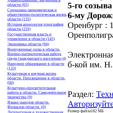
Здравоохранение. Медицина в
5-го созыва
области (65)
Социально-экономическая и
6-му Дорож
общественно-политическая жизнь
области (135)
Оренбург : 
История,археология,этнография
области (219)
Оренполигра
Государственная власть и
управление в области (145)
Экономика области (94)
Вооруженные силы в области.
Электронная
Военно-патриотическая работа
среди гражданского населения (4)
б-кой им. Н
Народное образование в области
(133)
Культурная и научная жизнь
области. Просвещение в области.
(60)
Культурно-просветительная
Раздел:
Техн
работа в области. Самодеятельное
творчество (9)
Авторизуйте
Языки народов области.
Фольклор области. (0)
Размер файла
182 МБ
Литературная и художественная