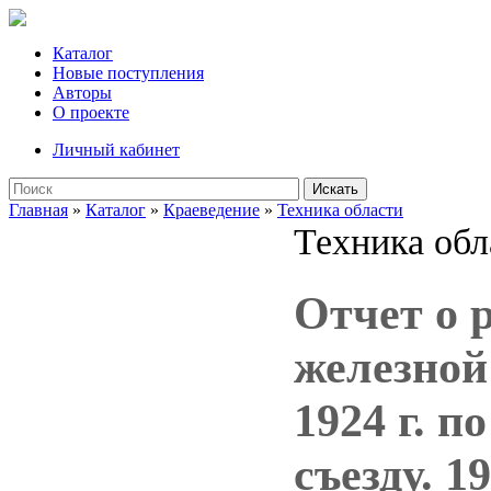
Каталог
Новые поступления
Авторы
О проекте
Личный кабинет
Искать
Главная
»
Каталог
»
Краеведение
»
Техника области
Техника обл
Отчет о 
железной 
1924 г. п
съезду. 1