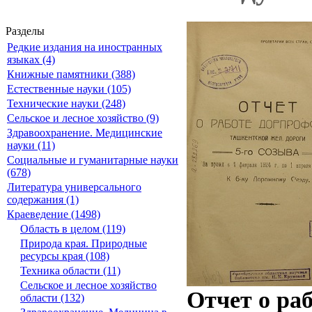
Разделы
Редкие издания на иностранных
языках (4)
Книжные памятники (388)
Естественные науки (105)
Технические науки (248)
Сельское и лесное хозяйство (9)
Здравоохранение. Медицинские
науки (11)
Социальные и гуманитарные науки
(678)
Литература универсального
содержания (1)
Краеведение (1498)
Область в целом (119)
Природа края. Природные
ресурсы края (108)
Техника области (11)
Сельское и лесное хозяйство
Отчет о ра
области (132)