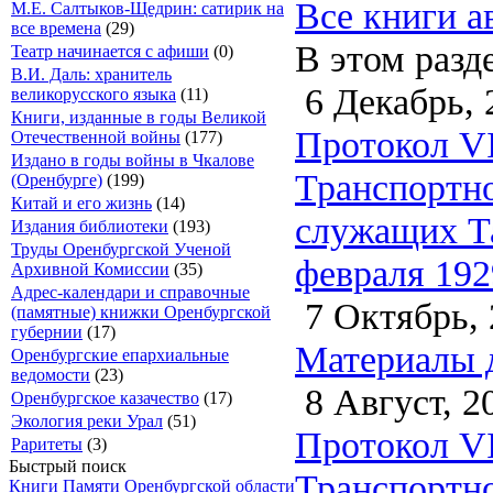
Все книги а
М.Е. Салтыков-Щедрин: сатирик на
все времена
(29)
В этом разд
Театр начинается с афиши
(0)
В.И. Даль: хранитель
6 Декабрь, 
великорусского языка
(11)
Книги, изданные в годы Великой
Протокол VI
Отечественной войны
(177)
Издано в годы войны в Чкалове
Транспортно
(Оренбурге)
(199)
Китай и его жизнь
(14)
служащих Та
Издания библиотеки
(193)
Труды Оренбургской Ученой
февраля 192
Архивной Комиссии
(35)
Адрес-календари и справочные
7 Октябрь, 
(памятные) книжки Оренбургской
губернии
(17)
Материалы д
Оренбургские епархиальные
ведомости
(23)
8 Август, 2
Оренбургское казачество
(17)
Экология реки Урал
(51)
Протокол VI
Раритеты
(3)
Быстрый поиск
Транспортно
Книги Памяти Оренбургской области