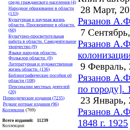
среди гражданского населения (4)
28 Март, 20
Народное образование в области
(133)
Рязанов А.Ф
Культурная и научная жизнь
области. Просвещение в области.
7 Сентябрь,
(60)
Культурно-просветительная
Рязанов А.Ф
работа в области. Самодеятельное
творчество (9)
колонизации
Языки народов области.
Фольклор области. (0)
9 Февраль, 
Литературная и художественная
жизнь области. (136)
Рязанов А.Ф
Библиографические пособия об
области (108)
по городу]. 
Персоналии местных деятелей
(20)
23 Январь, 
Периодические издания (7235)
Редкие нотные издания (96)
Рязанов А.Ф
Коллекции
(769)
1848 г. 1925
Всего изданий: 11239
Коллекции