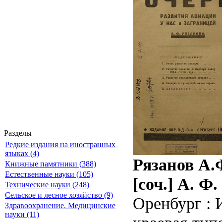
Разделы
Редкие издания на иностранных
языках (4)
Рязанов А.
Книжные памятники (388)
Естественные науки (105)
[соч.] А. Ф.
Технические науки (248)
Сельское и лесное хозяйство (9)
Оренбург : 
Здравоохранение. Медицинские
науки (11)