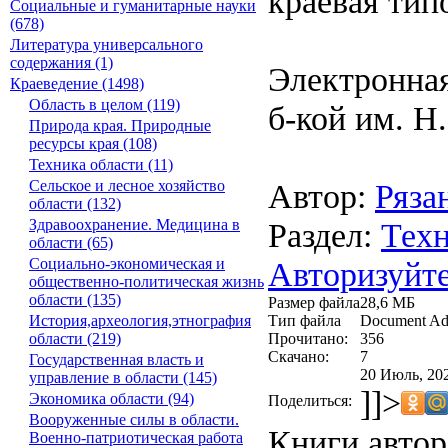
краевая типо
Социальные и гуманитарные науки
(678)
Литература универсального
содержания (1)
Электронная
Краеведение (1498)
Область в целом (119)
б-кой им. Н
Природа края. Природные
ресурсы края (108)
Техника области (11)
Автор:
Ряза
Сельское и лесное хозяйство
области (132)
Раздел:
Техн
Здравоохранение. Медицина в
области (65)
Авторизуйте
Социально-экономическая и
общественно-политическая жизнь
области (135)
Размер файла
28,6 МБ
Тип файла
Document Ad
История,археология,этнография
Прочитано:
356
области (219)
Скачано:
7
Государственная власть и
20 Июль, 202
управление в области (145)
]]>
Экономика области (94)
Поделиться:
Вооруженные силы в области.
Книги автор
Военно-патриотическая работа